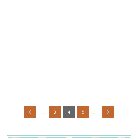
…
…
3
4
5