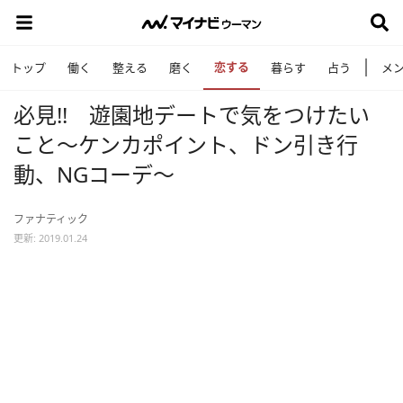
恋する
トップ
働く
整える
磨く
暮らす
占う
メ
必見!! 遊園地デートで気をつけたい
こと～ケンカポイント、ドン引き行
動、NGコーデ～
ファナティック
更新: 2019.01.24