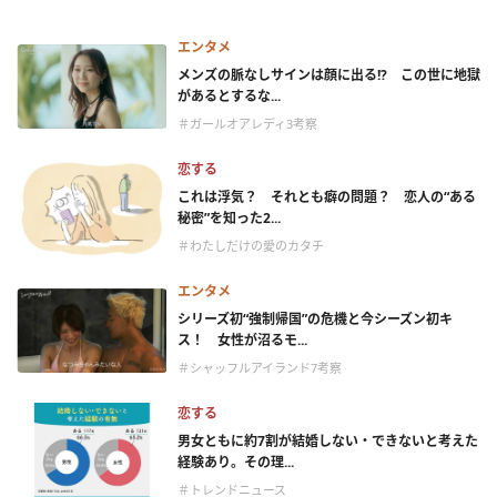
エンタメ
メンズの脈なしサインは顔に出る!? この世に地獄
があるとするな...
＃ガールオアレディ3考察
恋する
これは浮気？ それとも癖の問題？ 恋人の“ある
秘密”を知った2...
＃わたしだけの愛のカタチ
エンタメ
シリーズ初“強制帰国”の危機と今シーズン初キ
ス！ 女性が沼るモ...
＃シャッフルアイランド7考察
恋する
男女ともに約7割が結婚しない・できないと考えた
経験あり。その理...
＃トレンドニュース