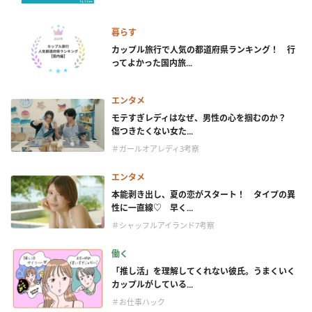
暮らす
カップル旅行で人気の都道府県ランキング！ 行
ってよかった国内旅...
エンタメ
モテすぎレディはなぜ、男性の心を掴むのか？
傷つきたくない女た...
＃ガールオアレディ3考察
エンタメ
本能剥き出し、夏の恋がスタート！ タイプの異
性に一直線♡ 早く...
＃シャッフルアイランド7考察
働く
「推し活」を理解してくれない彼氏。うまくいく
カップルがしている...
＃お仕事ハック