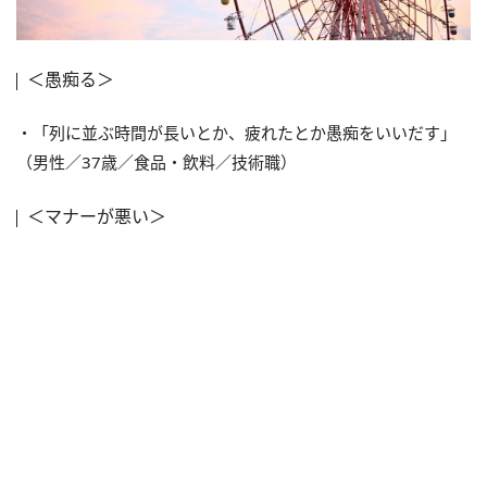
＜愚痴る＞
・「列に並ぶ時間が長いとか、疲れたとか愚痴をいいだす」
（男性／37歳／食品・飲料／技術職）
＜マナーが悪い＞