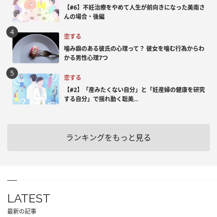
【#6】不妊治療をやめて人生が前向きになった美南さ
んの場合・後編
恋する
噛み癖のある彼氏の心理って？ 彼女を噛む行為からわ
かる男性心理7つ
恋する
【#2】「産みたくない自分」と「妊産婦の健康を研究
する自分」で揺れ動く聡美...
ランキングをもっと見る
LATEST
最新の記事