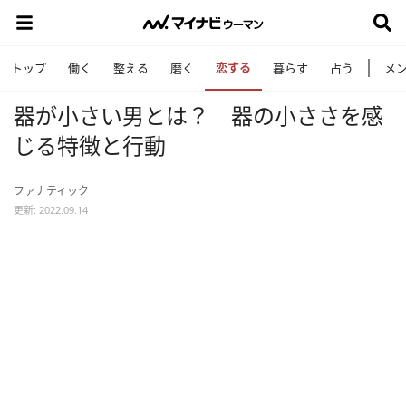
恋する
トップ
働く
整える
磨く
暮らす
占う
メ
器が小さい男とは？ 器の小ささを感
じる特徴と行動
ファナティック
更新: 2022.09.14