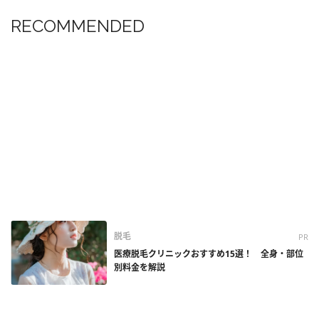
RECOMMENDED
脱毛
PR
医療脱毛クリニックおすすめ15選！ 全身・部位
別料金を解説