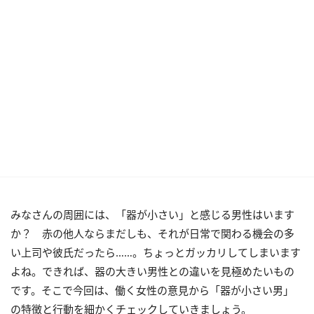
みなさんの周囲には、「器が小さい」と感じる男性はいます
か？ 赤の他人ならまだしも、それが日常で関わる機会の多
い上司や彼氏だったら……。ちょっとガッカリしてしまいます
よね。できれば、器の大きい男性との違いを見極めたいもの
です。そこで今回は、働く女性の意見から「器が小さい男」
の特徴と行動を細かくチェックしていきましょう。