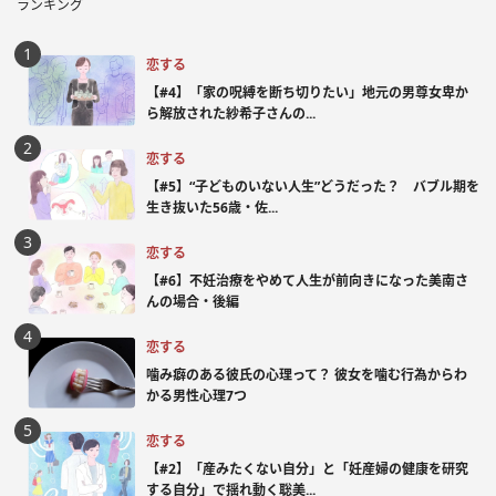
ランキング
恋する
【#4】「家の呪縛を断ち切りたい」地元の男尊女卑か
ら解放された紗希子さんの...
恋する
【#5】“子どものいない人生”どうだった？ バブル期を
生き抜いた56歳・佐...
恋する
【#6】不妊治療をやめて人生が前向きになった美南さ
んの場合・後編
恋する
噛み癖のある彼氏の心理って？ 彼女を噛む行為からわ
かる男性心理7つ
恋する
【#2】「産みたくない自分」と「妊産婦の健康を研究
する自分」で揺れ動く聡美...