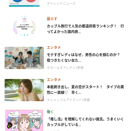
＃トレンドニュース
暮らす
カップル旅行で人気の都道府県ランキング！ 行
ってよかった国内旅...
エンタメ
モテすぎレディはなぜ、男性の心を掴むのか？
傷つきたくない女た...
＃ガールオアレディ3考察
エンタメ
本能剥き出し、夏の恋がスタート！ タイプの異
性に一直線♡ 早く...
＃シャッフルアイランド7考察
働く
「推し活」を理解してくれない彼氏。うまくいく
カップルがしている...