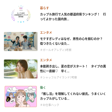
暮らす
カップル旅行で人気の都道府県ランキング！ 行
ってよかった国内旅...
エンタメ
モテすぎレディはなぜ、男性の心を掴むのか？
傷つきたくない女た...
＃ガールオアレディ3考察
エンタメ
本能剥き出し、夏の恋がスタート！ タイプの異
性に一直線♡ 早く...
＃シャッフルアイランド7考察
働く
「推し活」を理解してくれない彼氏。うまくいく
カップルがしている...
＃お仕事ハック