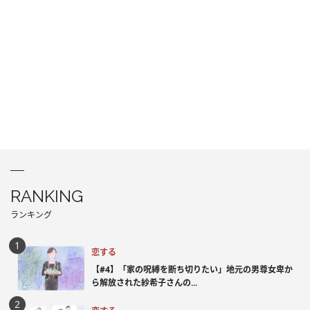
RANKING
ランキング
恋する
【#4】「家の呪縛を断ち切りたい」地元の男尊女卑か
ら解放された紗希子さんの...