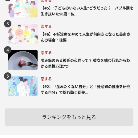
恋する
【#5】“子どものいない人生”どうだった？ バブル期を
生き抜いた56歳・佐...
恋する
【#6】不妊治療をやめて人生が前向きになった美南さ
んの場合・後編
恋する
噛み癖のある彼氏の心理って？ 彼女を噛む行為からわ
かる男性心理7つ
恋する
【#2】「産みたくない自分」と「妊産婦の健康を研究
する自分」で揺れ動く聡美...
ランキングをもっと見る