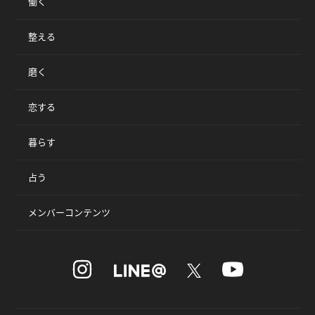
働く
整える
磨く
恋する
暮らす
占う
メンバーコンテンツ