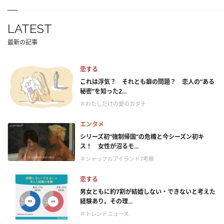
LATEST
最新の記事
恋する
これは浮気？ それとも癖の問題？ 恋人の“ある
秘密”を知った2...
＃わたしだけの愛のカタチ
エンタメ
シリーズ初“強制帰国”の危機と今シーズン初キ
ス！ 女性が沼るモ...
＃シャッフルアイランド7考察
恋する
男女ともに約7割が結婚しない・できないと考えた
経験あり。その理...
＃トレンドニュース