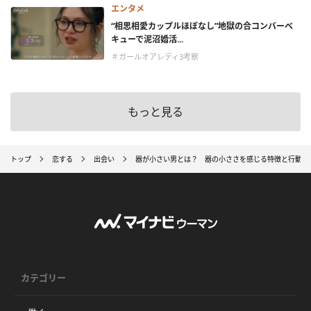
エンタメ
“相思相愛カップルほぼなし”地獄の合コンバーベ
キューで泥沼婚活...
＃ガールオアレディ3考察
もっと見る
トップ
恋する
出会い
器が小さい男とは？ 器の小ささを感じる特徴と行動
カテゴリー