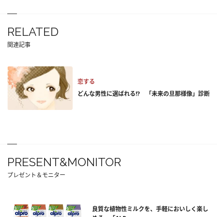
RELATED
関連記事
恋する
どんな男性に選ばれる!? 「未来の旦那様像」診断
PRESENT&MONITOR
プレゼント＆モニター
良質な植物性ミルクを、手軽においしく楽し