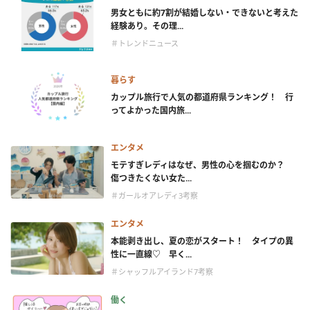
男女ともに約7割が結婚しない・できないと考えた
経験あり。その理...
＃トレンドニュース
暮らす
カップル旅行で人気の都道府県ランキング！ 行
ってよかった国内旅...
エンタメ
モテすぎレディはなぜ、男性の心を掴むのか？
傷つきたくない女た...
＃ガールオアレディ3考察
エンタメ
本能剥き出し、夏の恋がスタート！ タイプの異
性に一直線♡ 早く...
＃シャッフルアイランド7考察
働く