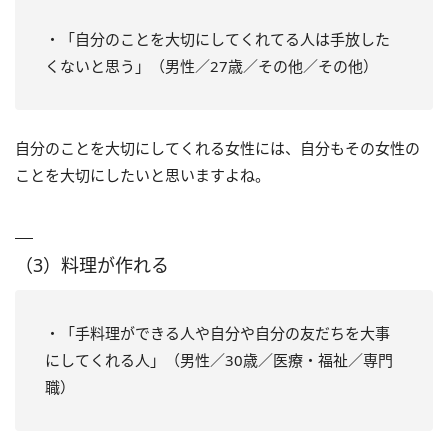
・「自分のことを大切にしてくれてる人は手放した
くないと思う」（男性／27歳／その他／その他）
自分のことを大切にしてくれる女性には、自分もその女性の
ことを大切にしたいと思いますよね。
（3）料理が作れる
・「手料理ができる人や自分や自分の友だちを大事
にしてくれる人」（男性／30歳／医療・福祉／専門
職）