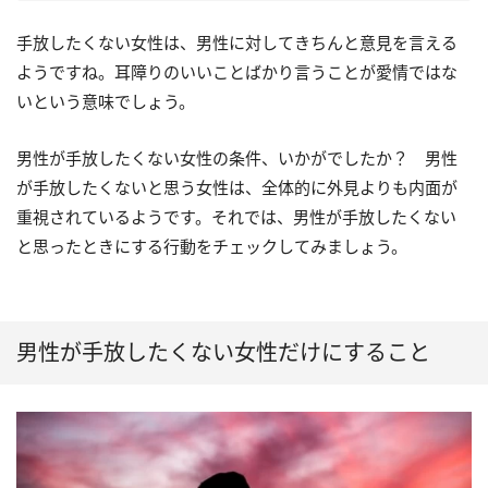
手放したくない女性は、男性に対してきちんと意見を言える
ようですね。耳障りのいいことばかり言うことが愛情ではな
いという意味でしょう。
男性が手放したくない女性の条件、いかがでしたか？ 男性
が手放したくないと思う女性は、全体的に外見よりも内面が
重視されているようです。それでは、男性が手放したくない
と思ったときにする行動をチェックしてみましょう。
男性が手放したくない女性だけにすること