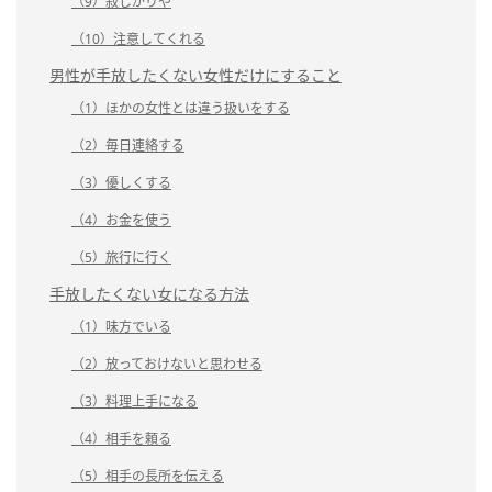
（9）寂しがりや
（10）注意してくれる
男性が手放したくない女性だけにすること
（1）ほかの女性とは違う扱いをする
（2）毎日連絡する
（3）優しくする
（4）お金を使う
（5）旅行に行く
手放したくない女になる方法
（1）味方でいる
（2）放っておけないと思わせる
（3）料理上手になる
（4）相手を頼る
（5）相手の長所を伝える