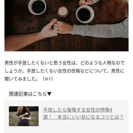
男性が手放したくないと思う女性は、どのような人物なので
しょうか。手放したくない女性の性格などについて、男性に
聞いてみました。（※1）
関連記事はこちら▼
手放したら後悔する女性の特徴4
選！ 本当にいい女になるコツとは？