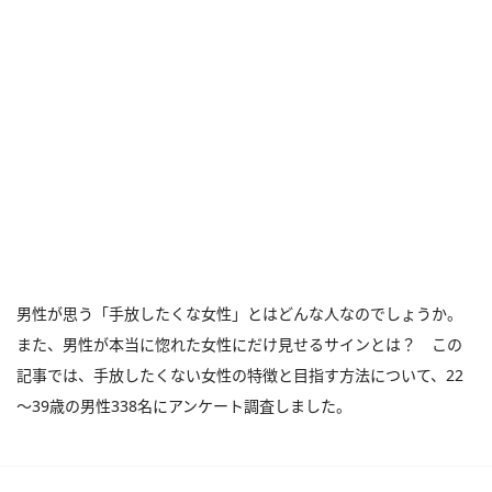
男性が思う「手放したくな女性」とはどんな人なのでしょうか。
また、男性が本当に惚れた女性にだけ見せるサインとは？ この
記事では、手放したくない女性の特徴と目指す方法について、22
～39歳の男性338名にアンケート調査しました。