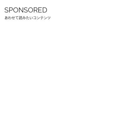
SPONSORED
あわせて読みたいコンテンツ