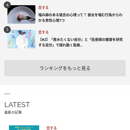
恋する
噛み癖のある彼氏の心理って？ 彼女を噛む行為からわ
かる男性心理7つ
恋する
【#2】「産みたくない自分」と「妊産婦の健康を研究
する自分」で揺れ動く聡美...
ランキングをもっと見る
LATEST
最新の記事
恋する