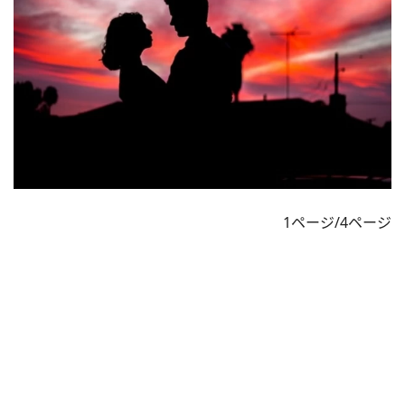
1ページ/4ページ