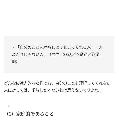
・「自分のことを理解しようとしてくれる人。一人
よがりじゃない人」（男性／33歳／不動産／営業
職）
どんなに魅力的な女性でも、自分のことを理解してくれない
人に対しては、手放したくないとは思えないですよね。
（6）家庭的であること