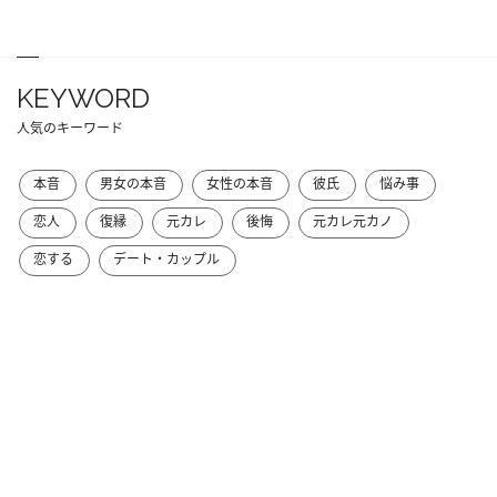
KEYWORD
人気のキーワード
本音
男女の本音
女性の本音
彼氏
悩み事
恋人
復縁
元カレ
後悔
元カレ元カノ
恋する
デート・カップル