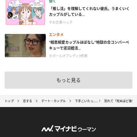
働く
「推し活」を理解してくれない彼氏。うまくいく
カップルがしている...
＃お仕事ハック
エンタメ
“相思相愛カップルほぼなし”地獄の合コンバーベ
キューで泥沼婚活...
＃ガールオアレディ3考察
もっと見る
トップ
恋する
デート・カップル
下手こいたっ……！ 別れて「死ぬほど後悔