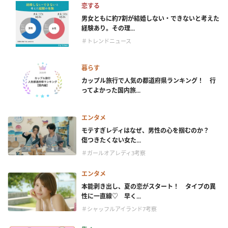
恋する
男女ともに約7割が結婚しない・できないと考えた
経験あり。その理...
＃トレンドニュース
暮らす
カップル旅行で人気の都道府県ランキング！ 行
ってよかった国内旅...
エンタメ
モテすぎレディはなぜ、男性の心を掴むのか？
傷つきたくない女た...
＃ガールオアレディ3考察
エンタメ
本能剥き出し、夏の恋がスタート！ タイプの異
性に一直線♡ 早く...
＃シャッフルアイランド7考察