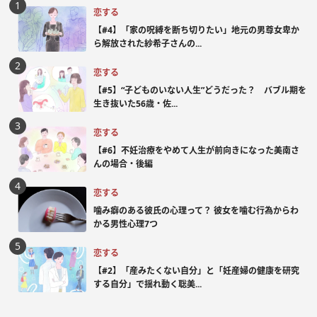
恋する
【#4】「家の呪縛を断ち切りたい」地元の男尊女卑か
ら解放された紗希子さんの...
恋する
【#5】“子どものいない人生”どうだった？ バブル期を
生き抜いた56歳・佐...
恋する
【#6】不妊治療をやめて人生が前向きになった美南さ
んの場合・後編
恋する
噛み癖のある彼氏の心理って？ 彼女を噛む行為からわ
かる男性心理7つ
恋する
【#2】「産みたくない自分」と「妊産婦の健康を研究
する自分」で揺れ動く聡美...