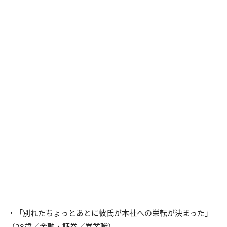
・「別れたちょっとあとに彼氏が本社への栄転が決まった」
（28歳／金融・証券／営業職）