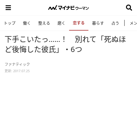
恋する
トップ
働く
整える
磨く
暮らす
占う
メ
下手こいたっ……！ 別れて「死ぬほ
ど後悔した彼氏」・6つ
ファナティック
更新: 2017.07.25