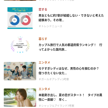
恋する
男女ともに約7割が結婚しない・できないと考えた
経験あり。その理...
＃トレンドニュース
暮らす
カップル旅行で人気の都道府県ランキング！ 行
ってよかった国内旅...
エンタメ
モテすぎレディはなぜ、男性の心を掴むのか？
傷つきたくない女た...
＃ガールオアレディ3考察
エンタメ
本能剥き出し、夏の恋がスタート！ タイプの異
性に一直線♡ 早く...
＃シャッフルアイランド7考察