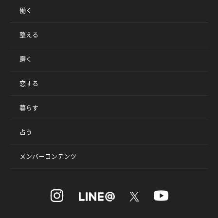
働く
整える
磨く
恋する
暮らす
占う
メンバーコンテンツ