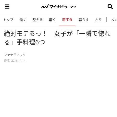
恋する
トップ
働く
整える
磨く
暮らす
占う
メ
絶対モテるっ！ 女子が「一瞬で惚れ
る」手料理6つ
ファナティック
作成: 2016.11.14