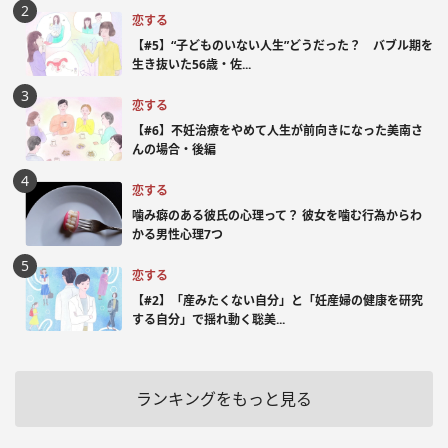
恋する
【#5】“子どものいない人生”どうだった？ バブル期を
生き抜いた56歳・佐...
恋する
【#6】不妊治療をやめて人生が前向きになった美南さ
んの場合・後編
恋する
噛み癖のある彼氏の心理って？ 彼女を噛む行為からわ
かる男性心理7つ
恋する
【#2】「産みたくない自分」と「妊産婦の健康を研究
する自分」で揺れ動く聡美...
ランキングをもっと見る