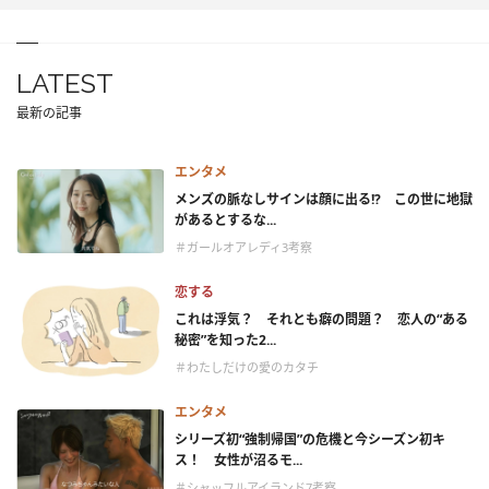
LATEST
最新の記事
エンタメ
メンズの脈なしサインは顔に出る!? この世に地獄
があるとするな...
＃ガールオアレディ3考察
恋する
これは浮気？ それとも癖の問題？ 恋人の“ある
秘密”を知った2...
＃わたしだけの愛のカタチ
エンタメ
シリーズ初“強制帰国”の危機と今シーズン初キ
ス！ 女性が沼るモ...
＃シャッフルアイランド7考察