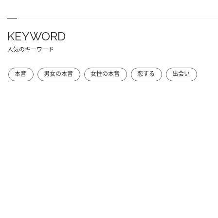
KEYWORD
人気のキーワード
本音
男女の本音
女性の本音
恋する
出会い