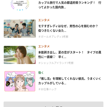
カップル旅行で人気の都道府県ランキング！ 行
ってよかった国内旅...
エンタメ
モテすぎレディはなぜ、男性の心を掴むのか？
傷つきたくない女た...
＃ガールオアレディ3考察
エンタメ
本能剥き出し、夏の恋がスタート！ タイプの異
性に一直線♡ 早く...
＃シャッフルアイランド7考察
働く
「推し活」を理解してくれない彼氏。うまくいく
カップルがしている...
＃お仕事ハック