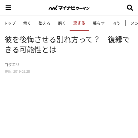
恋する
トップ
働く
整える
磨く
暮らす
占う
メ
彼を後悔させる別れ方って？ 復縁で
きる可能性とは
ヨダエリ
更新: 2019.02.28