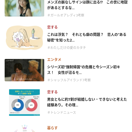
メンズの脈なしサインは顔に出る!? この世に地獄
があるとするな...
＃ガールオアレディ3考察
恋する
これは浮気？ それとも癖の問題？ 恋人の“ある
秘密”を知った2...
＃わたしだけの愛のカタチ
エンタメ
シリーズ初“強制帰国”の危機と今シーズン初キ
ス！ 女性が沼るモ...
＃シャッフルアイランド7考察
恋する
男女ともに約7割が結婚しない・できないと考えた
経験あり。その理...
＃トレンドニュース
暮らす