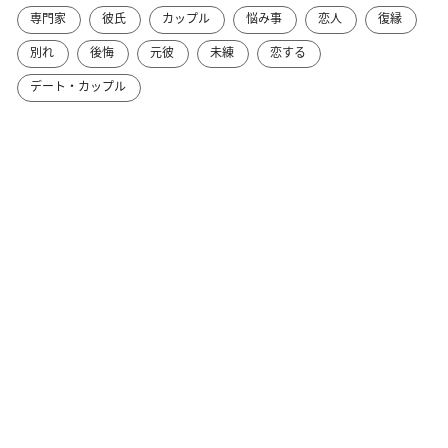
専門家
彼氏
カップル
悩み事
恋人
復縁
別れ
後悔
元彼
未練
恋する
デート・カップル