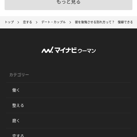
もっと見る
トップ
恋する
デート・カップル
彼を後悔させる別れ方って？ 復縁できる可
カテゴリー
働く
整える
磨く
恋する