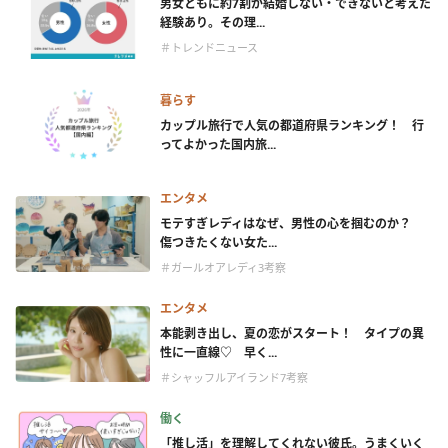
男女ともに約7割が結婚しない・できないと考えた
経験あり。その理...
＃トレンドニュース
暮らす
カップル旅行で人気の都道府県ランキング！ 行
ってよかった国内旅...
エンタメ
モテすぎレディはなぜ、男性の心を掴むのか？
傷つきたくない女た...
＃ガールオアレディ3考察
エンタメ
本能剥き出し、夏の恋がスタート！ タイプの異
性に一直線♡ 早く...
＃シャッフルアイランド7考察
働く
「推し活」を理解してくれない彼氏。うまくいく