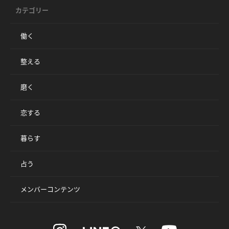
カテゴリー
働く
整える
磨く
恋する
暮らす
占う
メンバーコンテンツ