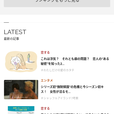
LATEST
最新の記事
恋する
これは浮気？ それとも癖の問題？ 恋人の“ある
秘密”を知った2...
＃わたしだけの愛のカタチ
エンタメ
シリーズ初“強制帰国”の危機と今シーズン初キ
ス！ 女性が沼るモ...
＃シャッフルアイランド7考察
恋する