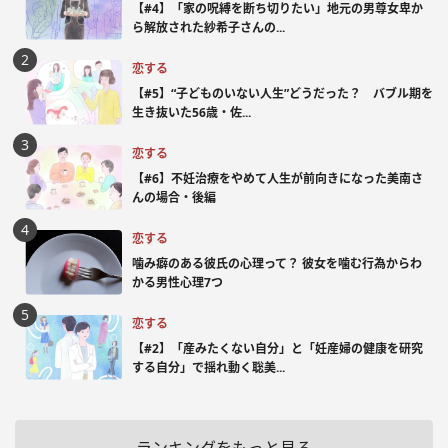
【#4】「家の呪縛を断ち切りたい」地元の男尊女卑か
ら解放された紗希子さんの...
恋する
【#5】“子どものいない人生”どうだった？ バブル期を
生き抜いた56歳・佐...
恋する
【#6】不妊治療をやめて人生が前向きになった美南さ
んの場合・後編
恋する
噛み癖のある彼氏の心理って？ 彼女を噛む行為からわ
かる男性心理7つ
恋する
【#2】「産みたくない自分」と「妊産婦の健康を研究
する自分」で揺れ動く聡美...
ランキングをもっと見る