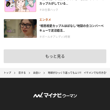
カップルがしている...
＃お仕事ハック
エンタメ
“相思相愛カップルほぼなし”地獄の合コンバーベ
キューで泥沼婚活...
＃ガールオアレディ3考察
もっと見る
トップ
恋する
出会い
地球がひっくり返ってもムリ!! イケメンでも付き合い