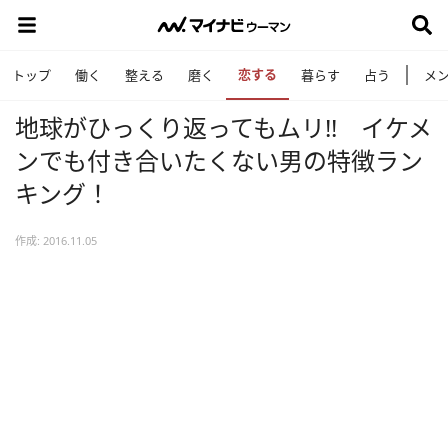
恋する
トップ
働く
整える
磨く
暮らす
占う
メ
地球がひっくり返ってもムリ!! イケメ
ンでも付き合いたくない男の特徴ラン
キング！
作成: 2016.11.05