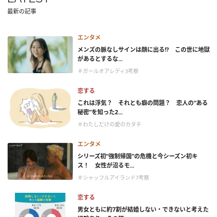
最新の記事
エンタメ
メンズの脈なしサインは顔に出る!? この世に地獄
があるとするな...
＃ガールオアレディ3考察
恋する
これは浮気？ それとも癖の問題？ 恋人の“ある
秘密”を知った2...
＃わたしだけの愛のカタチ
エンタメ
シリーズ初“強制帰国”の危機と今シーズン初キ
ス！ 女性が沼るモ...
＃シャッフルアイランド7考察
恋する
男女ともに約7割が結婚しない・できないと考えた