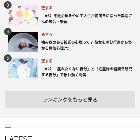
恋する
【#6】不妊治療をやめて人生が前向きになった美南さ
んの場合・後編
恋する
噛み癖のある彼氏の心理って？ 彼女を噛む行為からわ
かる男性心理7つ
恋する
【#2】「産みたくない自分」と「妊産婦の健康を研究
する自分」で揺れ動く聡美...
ランキングをもっと見る
LATEST