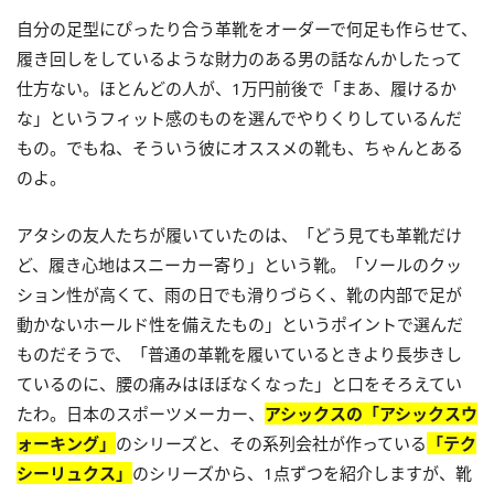
自分の足型にぴったり合う革靴をオーダーで何足も作らせて、
履き回しをしているような財力のある男の話なんかしたって
仕方ない。ほとんどの人が、1万円前後で「まあ、履けるか
な」というフィット感のものを選んでやりくりしているんだ
もの。でもね、そういう彼にオススメの靴も、ちゃんとある
のよ。
アタシの友人たちが履いていたのは、「どう見ても革靴だけ
ど、履き心地はスニーカー寄り」という靴。「ソールのクッ
ション性が高くて、雨の日でも滑りづらく、靴の内部で足が
動かないホールド性を備えたもの」というポイントで選んだ
ものだそうで、「普通の革靴を履いているときより長歩きし
ているのに、腰の痛みはほぼなくなった」と口をそろえてい
たわ。日本のスポーツメーカー、
アシックスの「アシックスウ
ォーキング」
のシリーズと、その系列会社が作っている
「テク
シーリュクス」
のシリーズから、1点ずつを紹介しますが、靴