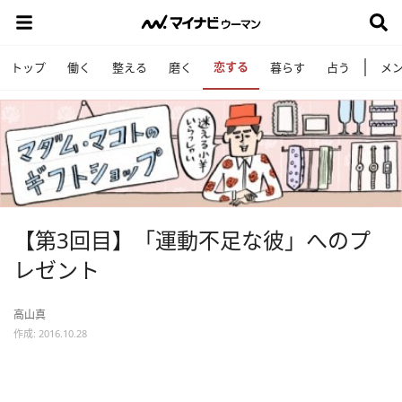
恋する
トップ
働く
整える
磨く
暮らす
占う
メ
【第3回目】「運動不足な彼」へのプ
レゼント
高山真
作成: 2016.10.28