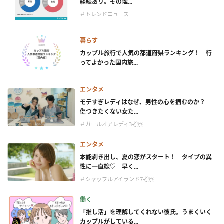
経験あり。その理...
＃トレンドニュース
暮らす
カップル旅行で人気の都道府県ランキング！ 行
ってよかった国内旅...
エンタメ
モテすぎレディはなぜ、男性の心を掴むのか？
傷つきたくない女た...
＃ガールオアレディ3考察
エンタメ
本能剥き出し、夏の恋がスタート！ タイプの異
性に一直線♡ 早く...
＃シャッフルアイランド7考察
働く
「推し活」を理解してくれない彼氏。うまくいく
カップルがしている...