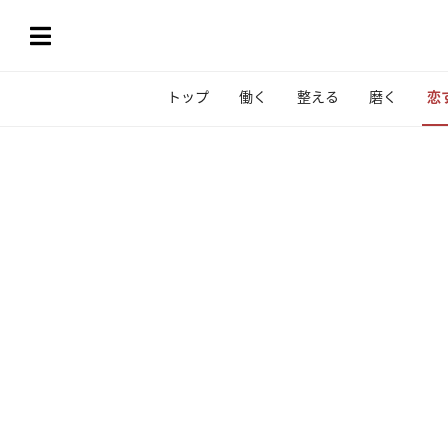
トップ
働く
整える
磨く
恋