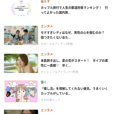
暮らす
カップル旅行で人気の都道府県ランキング！ 行
ってよかった国内旅...
エンタメ
モテすぎレディはなぜ、男性の心を掴むのか？
傷つきたくない女た...
＃ガールオアレディ3考察
エンタメ
本能剥き出し、夏の恋がスタート！ タイプの異
性に一直線♡ 早く...
＃シャッフルアイランド7考察
働く
「推し活」を理解してくれない彼氏。うまくいく
カップルがしている...
＃お仕事ハック
エンタメ