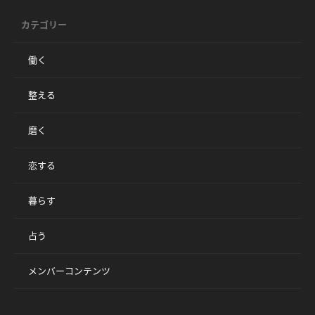
カテゴリー
働く
整える
磨く
恋する
暮らす
占う
メンバーコンテンツ