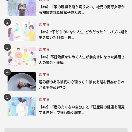
【#4】「家の呪縛を断ち切りたい」地元の男尊女卑か
ら解放された紗希子さんの...
恋する
【#5】“子どものいない人生”どうだった？ バブル期を
生き抜いた56歳・佐...
恋する
【#6】不妊治療をやめて人生が前向きになった美南さ
んの場合・後編
恋する
噛み癖のある彼氏の心理って？ 彼女を噛む行為からわ
かる男性心理7つ
恋する
【#2】「産みたくない自分」と「妊産婦の健康を研究
する自分」で揺れ動く聡美...