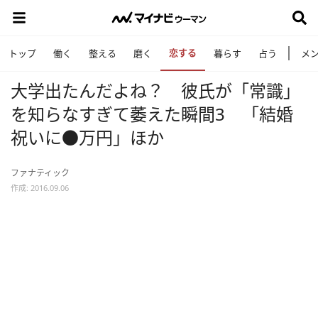
恋する
トップ
働く
整える
磨く
暮らす
占う
メ
大学出たんだよね？ 彼氏が「常識」
を知らなすぎて萎えた瞬間3 「結婚
祝いに●万円」ほか
ファナティック
作成: 2016.09.06