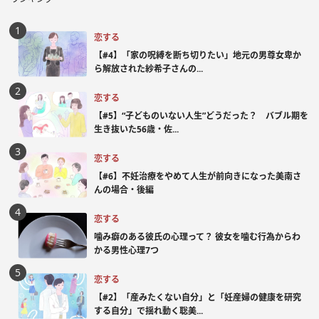
恋する
【#4】「家の呪縛を断ち切りたい」地元の男尊女卑か
ら解放された紗希子さんの...
恋する
【#5】“子どものいない人生”どうだった？ バブル期を
生き抜いた56歳・佐...
恋する
【#6】不妊治療をやめて人生が前向きになった美南さ
んの場合・後編
恋する
噛み癖のある彼氏の心理って？ 彼女を噛む行為からわ
かる男性心理7つ
恋する
【#2】「産みたくない自分」と「妊産婦の健康を研究
する自分」で揺れ動く聡美...