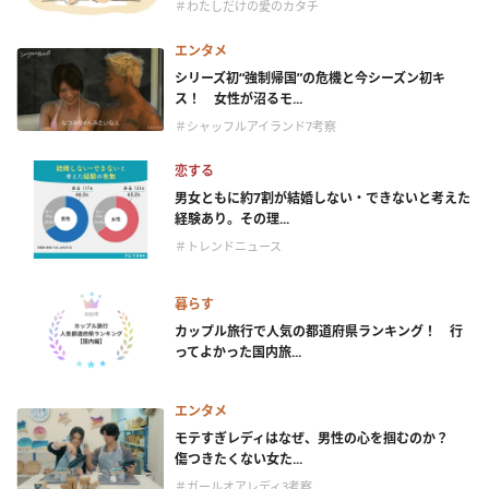
＃わたしだけの愛のカタチ
エンタメ
シリーズ初“強制帰国”の危機と今シーズン初キ
ス！ 女性が沼るモ...
＃シャッフルアイランド7考察
恋する
男女ともに約7割が結婚しない・できないと考えた
経験あり。その理...
＃トレンドニュース
暮らす
カップル旅行で人気の都道府県ランキング！ 行
ってよかった国内旅...
エンタメ
モテすぎレディはなぜ、男性の心を掴むのか？
傷つきたくない女た...
＃ガールオアレディ3考察