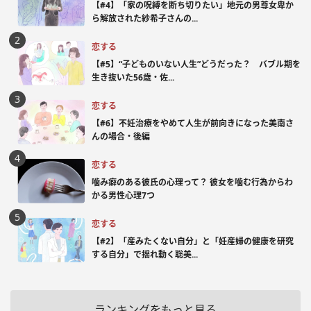
【#4】「家の呪縛を断ち切りたい」地元の男尊女卑か
ら解放された紗希子さんの...
恋する
【#5】“子どものいない人生”どうだった？ バブル期を
生き抜いた56歳・佐...
恋する
【#6】不妊治療をやめて人生が前向きになった美南さ
んの場合・後編
恋する
噛み癖のある彼氏の心理って？ 彼女を噛む行為からわ
かる男性心理7つ
恋する
【#2】「産みたくない自分」と「妊産婦の健康を研究
する自分」で揺れ動く聡美...
ランキングをもっと見る