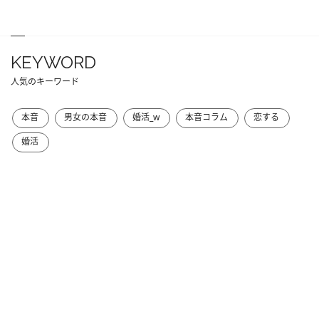
KEYWORD
人気のキーワード
本音
男女の本音
婚活_w
本音コラム
恋する
婚活