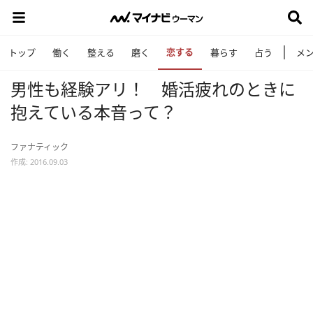
恋する
トップ
働く
整える
磨く
暮らす
占う
メ
男性も経験アリ！ 婚活疲れのときに
抱えている本音って？
ファナティック
作成: 2016.09.03