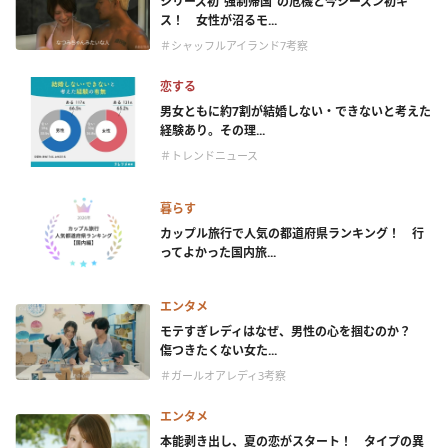
シリーズ初“強制帰国”の危機と今シーズン初キ
ス！ 女性が沼るモ...
＃シャッフルアイランド7考察
恋する
男女ともに約7割が結婚しない・できないと考えた
経験あり。その理...
＃トレンドニュース
暮らす
カップル旅行で人気の都道府県ランキング！ 行
ってよかった国内旅...
エンタメ
モテすぎレディはなぜ、男性の心を掴むのか？
傷つきたくない女た...
＃ガールオアレディ3考察
エンタメ
本能剥き出し、夏の恋がスタート！ タイプの異