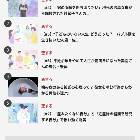
【#4】「家の呪縛を断ち切りたい」地元の男尊女卑か
ら解放された紗希子さんの...
恋する
【#5】“子どものいない人生”どうだった？ バブル期を
生き抜いた56歳・佐...
恋する
【#6】不妊治療をやめて人生が前向きになった美南さ
んの場合・後編
恋する
噛み癖のある彼氏の心理って？ 彼女を噛む行為からわ
かる男性心理7つ
恋する
【#2】「産みたくない自分」と「妊産婦の健康を研究
する自分」で揺れ動く聡美...