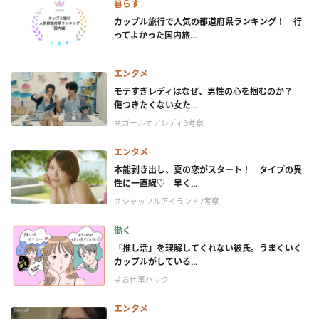
暮らす
カップル旅行で人気の都道府県ランキング！ 行
ってよかった国内旅...
エンタメ
モテすぎレディはなぜ、男性の心を掴むのか？
傷つきたくない女た...
＃ガールオアレディ3考察
エンタメ
本能剥き出し、夏の恋がスタート！ タイプの異
性に一直線♡ 早く...
＃シャッフルアイランド7考察
働く
「推し活」を理解してくれない彼氏。うまくいく
カップルがしている...
＃お仕事ハック
エンタメ