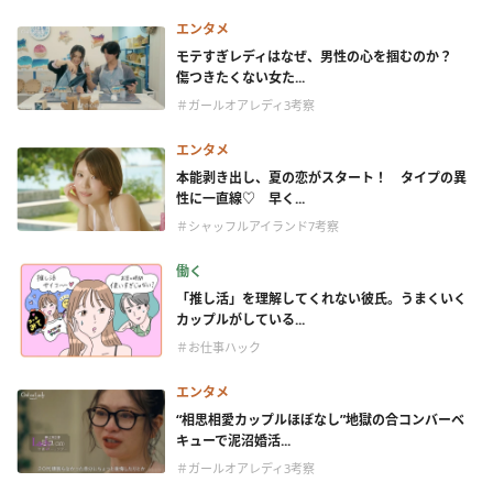
エンタメ
モテすぎレディはなぜ、男性の心を掴むのか？
傷つきたくない女た...
＃ガールオアレディ3考察
エンタメ
本能剥き出し、夏の恋がスタート！ タイプの異
性に一直線♡ 早く...
＃シャッフルアイランド7考察
働く
「推し活」を理解してくれない彼氏。うまくいく
カップルがしている...
＃お仕事ハック
エンタメ
“相思相愛カップルほぼなし”地獄の合コンバーベ
キューで泥沼婚活...
＃ガールオアレディ3考察