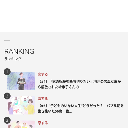
RANKING
ランキング
恋する
【#4】「家の呪縛を断ち切りたい」地元の男尊女卑か
ら解放された紗希子さんの...
恋する
【#5】“子どものいない人生”どうだった？ バブル期を
生き抜いた56歳・佐...
恋する