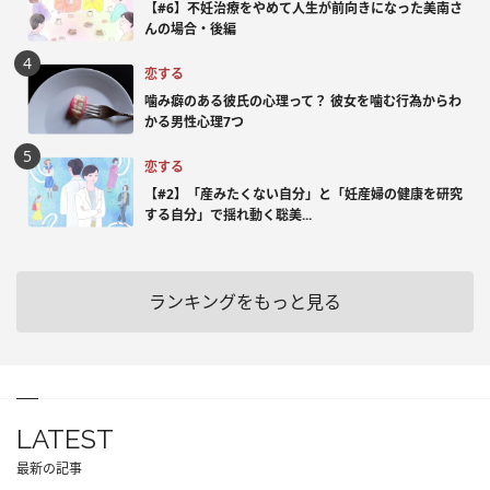
【#6】不妊治療をやめて人生が前向きになった美南さ
んの場合・後編
恋する
噛み癖のある彼氏の心理って？ 彼女を噛む行為からわ
かる男性心理7つ
恋する
【#2】「産みたくない自分」と「妊産婦の健康を研究
する自分」で揺れ動く聡美...
ランキングをもっと見る
LATEST
最新の記事