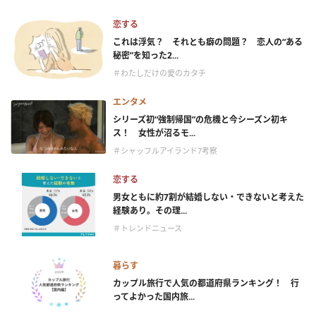
恋する
これは浮気？ それとも癖の問題？ 恋人の“ある
秘密”を知った2...
＃わたしだけの愛のカタチ
エンタメ
シリーズ初“強制帰国”の危機と今シーズン初キ
ス！ 女性が沼るモ...
＃シャッフルアイランド7考察
恋する
男女ともに約7割が結婚しない・できないと考えた
経験あり。その理...
＃トレンドニュース
暮らす
カップル旅行で人気の都道府県ランキング！ 行
ってよかった国内旅...