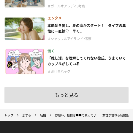
＃ガールオアレディ3考察
エンタメ
本能剥き出し、夏の恋がスタート！ タイプの異
性に一直線♡ 早く...
＃シャッフルアイランド7考察
働く
「推し活」を理解してくれない彼氏。うまくいく
カップルがしている...
＃お仕事ハック
もっと見る
トップ
恋する
結婚
お願い、指輪は●●で買って♪ 女性が憧れる結婚指輪