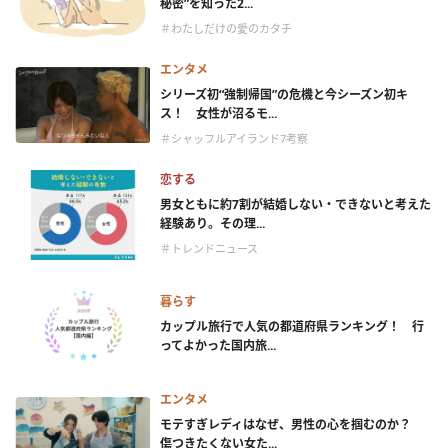
秘密”を知った2...
＃わたしだけの愛のカタチ
エンタメ
シリーズ初“強制帰国”の危機と今シーズン初キ
ス！ 女性が沼るモ...
＃シャッフルアイランド7考察
恋する
男女ともに約7割が結婚しない・できないと考えた
経験あり。その理...
＃トレンドニュース
暮らす
カップル旅行で人気の都道府県ランキング！ 行
ってよかった国内旅...
エンタメ
モテすぎレディはなぜ、男性の心を掴むのか？
傷つきたくない女た...