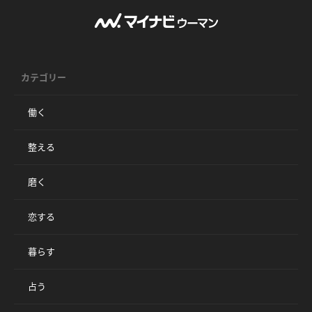
カテゴリー
働く
整える
磨く
恋する
暮らす
占う