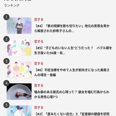
ランキング
恋する
【#4】「家の呪縛を断ち切りたい」地元の男尊女卑か
ら解放された紗希子さんの...
恋する
【#5】“子どものいない人生”どうだった？ バブル期を
生き抜いた56歳・佐...
恋する
【#6】不妊治療をやめて人生が前向きになった美南さ
んの場合・後編
恋する
噛み癖のある彼氏の心理って？ 彼女を噛む行為からわ
かる男性心理7つ
恋する
【#2】「産みたくない自分」と「妊産婦の健康を研究