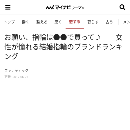
恋する
トップ
働く
整える
磨く
暮らす
占う
メ
お願い、指輪は●●で買って♪ 女
性が憧れる結婚指輪のブランドランキ
ング
ファナティック
更新: 2017.06.27