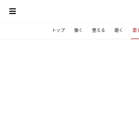
トップ
働く
整える
磨く
恋