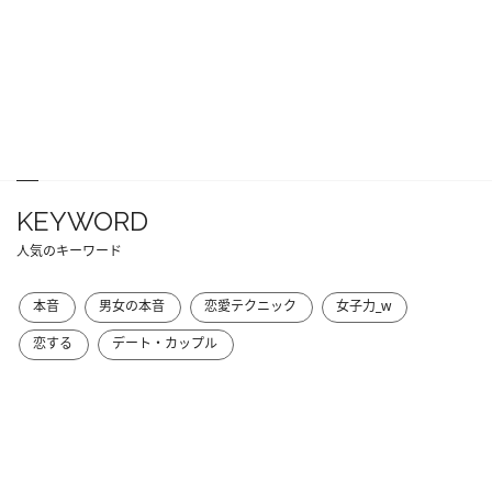
KEYWORD
人気のキーワード
本音
男女の本音
恋愛テクニック
女子力_w
恋する
デート・カップル