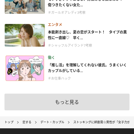
傷つきたくない女た...
＃ガールオアレディ3考察
エンタメ
本能剥き出し、夏の恋がスタート！ タイプの異
性に一直線♡ 早く...
＃シャッフルアイランド7考察
働く
「推し活」を理解してくれない彼氏。うまくいく
カップルがしている...
＃お仕事ハック
もっと見る
トップ
恋する
デート・カップル
ストッキングに絆創膏☆男性が「女子力が高