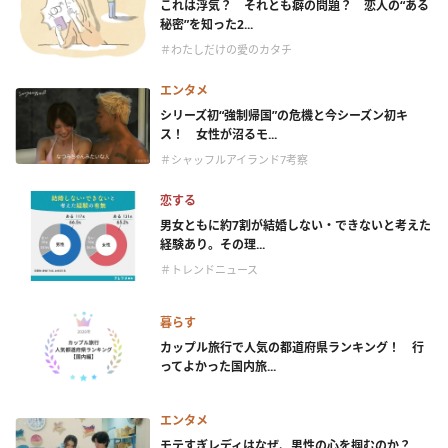
これは浮気？ それとも癖の問題？ 恋人の“ある
秘密”を知った2...
＃わたしだけの愛のカタチ
エンタメ
シリーズ初“強制帰国”の危機と今シーズン初キ
ス！ 女性が沼るモ...
＃シャッフルアイランド7考察
恋する
男女ともに約7割が結婚しない・できないと考えた
経験あり。その理...
＃トレンドニュース
暮らす
カップル旅行で人気の都道府県ランキング！ 行
ってよかった国内旅...
エンタメ
モテすぎレディはなぜ、男性の心を掴むのか？