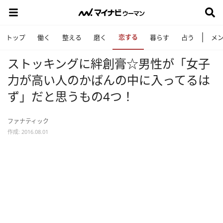
恋する
トップ
働く
整える
磨く
暮らす
占う
メ
ストッキングに絆創膏☆男性が「女子
力が高い人のかばんの中に入ってるは
ず」だと思うもの4つ！
ファナティック
作成: 2016.08.01