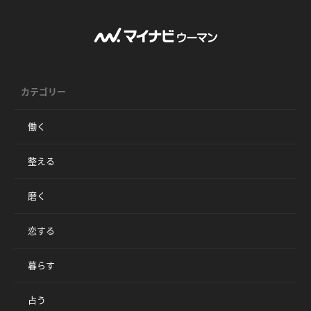
カテゴリー
働く
整える
磨く
恋する
暮らす
占う