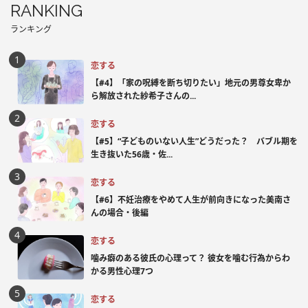
RANKING
ランキング
恋する
【#4】「家の呪縛を断ち切りたい」地元の男尊女卑か
ら解放された紗希子さんの...
恋する
【#5】“子どものいない人生”どうだった？ バブル期を
生き抜いた56歳・佐...
恋する
【#6】不妊治療をやめて人生が前向きになった美南さ
んの場合・後編
恋する
噛み癖のある彼氏の心理って？ 彼女を噛む行為からわ
かる男性心理7つ
恋する