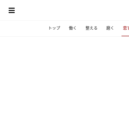
トップ
働く
整える
磨く
恋