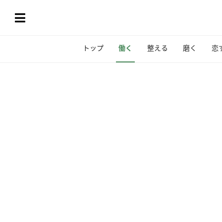
トップ
働く
整える
磨く
恋