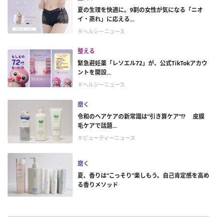
夏の生理を快適に。9割の女性が気になる「ニオ
イ・蒸れ」に応える...
＃ヘルシーニュース
整える
緊急避妊薬「レソエル72」が、公式TikTokアカウ
ントを開設...
＃ヘルシーニュース
磨く
令和のヘアケアの新常識は“引き算ケア”!? 皮膜
毛ケアで話題...
＃ビューティーニュース
磨く
夏、香りは“こっそり”楽しもう。自己肯定感を高め
る香りメソッド