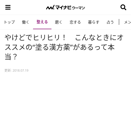
整える
トップ
働く
磨く
恋する
暮らす
占う
メ
やけどでヒリヒリ！ こんなときにオ
ススメの“塗る漢方薬”があるって本
当？
更新: 2018.07.19