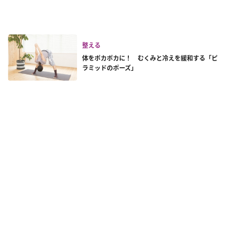
整える
体をポカポカに！ むくみと冷えを緩和する「ピ
ラミッドのポーズ」