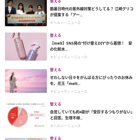
整える
酷暑日時代の紫外線対策どうしてる？ 江崎グリコ
が提案する「アー...
＃ヘルシーニュース
整える
【melt】SNS発の“付け替えDIY”から着想！ 髪
の化粧水...
＃ビューティーニュース
整える
せわしない日々をがんばる方にぴったりのお休み
を。花王「melt...
＃ビューティーニュース
整える
自覚していても約4割が「受診するつもりがない」
と回答。生理不順...
＃ヘルシーニュース
整える