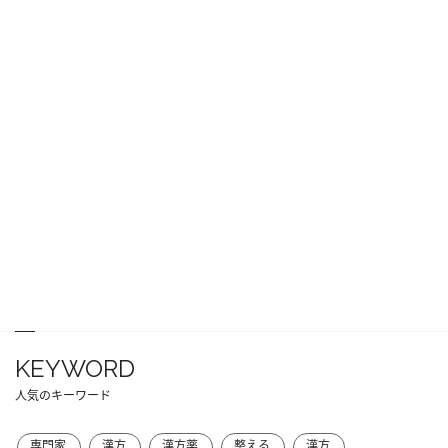
KEYWORD
人気のキーワード
専門家
漢方
漢方薬
整える
漢方