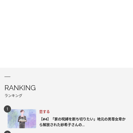
RANKING
ランキング
恋する
【#4】「家の呪縛を断ち切りたい」地元の男尊女卑か
ら解放された紗希子さんの...