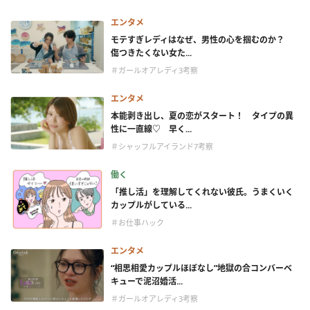
エンタメ
モテすぎレディはなぜ、男性の心を掴むのか？
傷つきたくない女た...
＃ガールオアレディ3考察
エンタメ
本能剥き出し、夏の恋がスタート！ タイプの異
性に一直線♡ 早く...
＃シャッフルアイランド7考察
働く
「推し活」を理解してくれない彼氏。うまくいく
カップルがしている...
＃お仕事ハック
エンタメ
“相思相愛カップルほぼなし”地獄の合コンバーベ
キューで泥沼婚活...
＃ガールオアレディ3考察