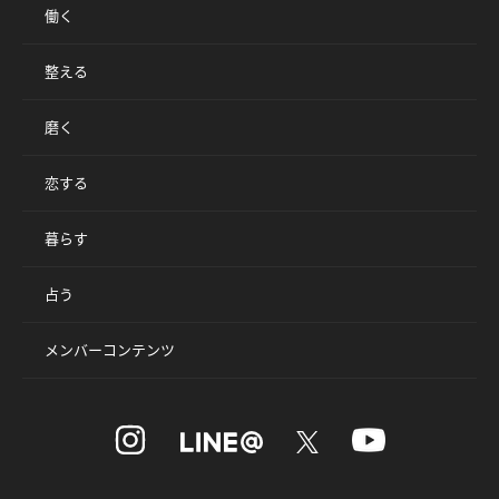
働く
整える
磨く
恋する
暮らす
占う
メンバーコンテンツ