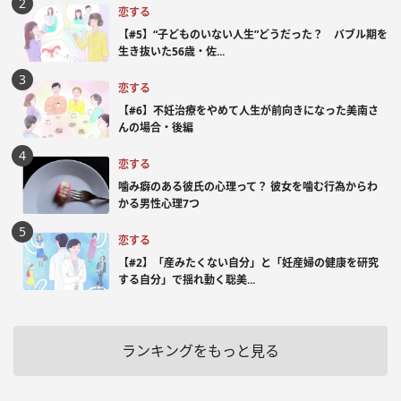
恋する
【#5】“子どものいない人生”どうだった？ バブル期を
生き抜いた56歳・佐...
恋する
【#6】不妊治療をやめて人生が前向きになった美南さ
んの場合・後編
恋する
噛み癖のある彼氏の心理って？ 彼女を噛む行為からわ
かる男性心理7つ
恋する
【#2】「産みたくない自分」と「妊産婦の健康を研究
する自分」で揺れ動く聡美...
ランキングをもっと見る