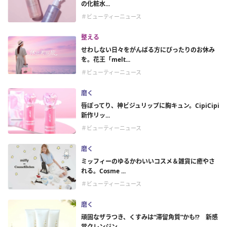
の化粧水...
＃ビューティーニュース
整える
せわしない日々をがんばる方にぴったりのお休み
を。花王「melt...
＃ビューティーニュース
磨く
唇ぽってり、神ビジュリップに胸キュン。CipiCipi
新作リッ...
＃ビューティーニュース
磨く
ミッフィーのゆるかわいいコスメ＆雑貨に癒やさ
れる。Cosme ...
＃ビューティーニュース
磨く
頑固なザラつき、くすみは“滞留角質”かも!? 新感
覚クレンジン...