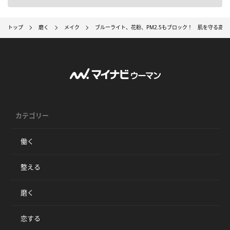
トップ
磨く
メイク
ブルーライト、花粉、PM2.5もブロック！ 肌を守る高機
カテゴリー
働く
整える
磨く
恋する