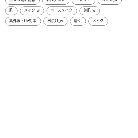
肌
メイク_w
ベースメイク
美肌_w
紫外線・UV対策
日焼け_w
磨く
メイク