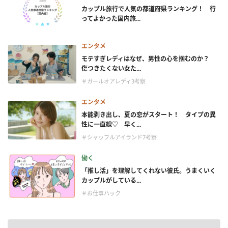
カップル旅行で人気の都道府県ランキング！ 行
ってよかった国内旅...
エンタメ
モテすぎレディはなぜ、男性の心を掴むのか？
傷つきたくない女た...
＃ガールオアレディ3考察
エンタメ
本能剥き出し、夏の恋がスタート！ タイプの異
性に一直線♡ 早く...
＃シャッフルアイランド7考察
働く
「推し活」を理解してくれない彼氏。うまくいく
カップルがしている...
＃お仕事ハック