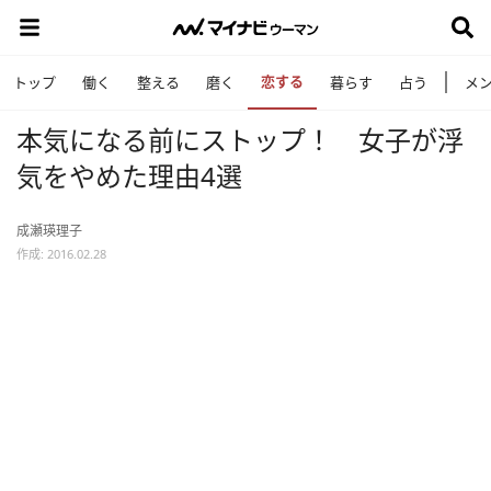
恋する
トップ
働く
整える
磨く
暮らす
占う
メ
本気になる前にストップ！ 女子が浮
気をやめた理由4選
成瀬瑛理子
作成: 2016.02.28