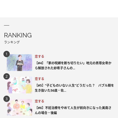
RANKING
ランキング
恋する
【#4】「家の呪縛を断ち切りたい」地元の男尊女卑か
ら解放された紗希子さんの...
恋する
【#5】“子どものいない人生”どうだった？ バブル期を
生き抜いた56歳・佐...
恋する
【#6】不妊治療をやめて人生が前向きになった美南さ
んの場合・後編