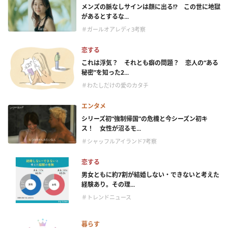
メンズの脈なしサインは顔に出る!? この世に地獄
があるとするな...
＃ガールオアレディ3考察
恋する
これは浮気？ それとも癖の問題？ 恋人の“ある
秘密”を知った2...
＃わたしだけの愛のカタチ
エンタメ
シリーズ初“強制帰国”の危機と今シーズン初キ
ス！ 女性が沼るモ...
＃シャッフルアイランド7考察
恋する
男女ともに約7割が結婚しない・できないと考えた
経験あり。その理...
＃トレンドニュース
暮らす