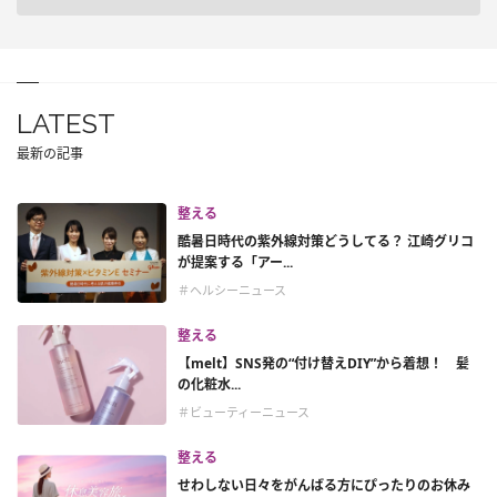
LATEST
最新の記事
整える
酷暑日時代の紫外線対策どうしてる？ 江崎グリコ
が提案する「アー...
＃ヘルシーニュース
整える
【melt】SNS発の“付け替えDIY”から着想！ 髪
の化粧水...
＃ビューティーニュース
整える
せわしない日々をがんばる方にぴったりのお休み