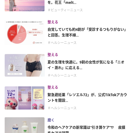
を。花王「melt...
＃ビューティーニュース
整える
自覚していても約4割が「受診するつもりがない」
と回答。生理不順...
＃ヘルシーニュース
整える
夏の生理を快適に。9割の女性が気になる「ニオ
イ・蒸れ」に応える...
＃ヘルシーニュース
整える
緊急避妊薬「レソエル72」が、公式TikTokアカウ
ントを開設...
＃ヘルシーニュース
磨く
令和のヘアケアの新常識は“引き算ケア”!? 皮膜