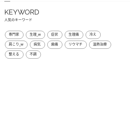
KEYWORD
人気のキーワード
専門家
生理_w
症状
生理痛
冷え
肩こり_w
病気
歯痛
リウマチ
温熱治療
整える
不調