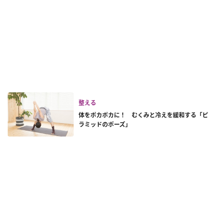
整える
体をポカポカに！ むくみと冷えを緩和する「ピ
ラミッドのポーズ」