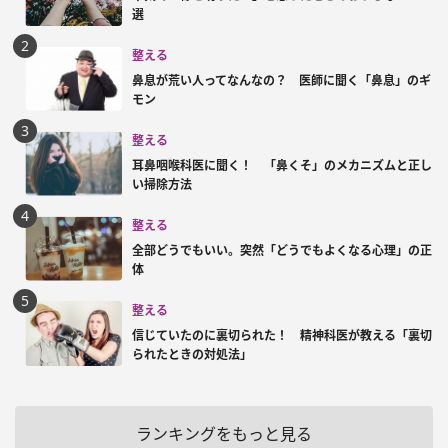
選
整える
鼻息が荒い人ってなんなの？ 医師に聞く「鼻息」のギ
モン
整える
耳鼻咽喉科医に聞く！ 「鼻くそ」のメカニズムと正し
い掃除方法
整える
全部どうでもいい。突然「どうでもよくなる心理」の正
体
整える
信じていたのに裏切られた！ 精神科医が教える「裏切
られたときの対処法」
ランキングをもっと見る