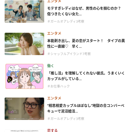
エンタメ
モテすぎレディはなぜ、男性の心を掴むのか？
傷つきたくない女た...
＃ガールオアレディ3考察
エンタメ
本能剥き出し、夏の恋がスタート！ タイプの異
性に一直線♡ 早く...
＃シャッフルアイランド7考察
働く
「推し活」を理解してくれない彼氏。うまくいく
カップルがしている...
＃お仕事ハック
エンタメ
“相思相愛カップルほぼなし”地獄の合コンバーベ
キューで泥沼婚活...
＃ガールオアレディ3考察
恋する