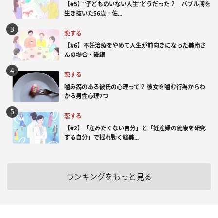
【#5】“子どものいない人生”どうだった？ バブル期を
生き抜いた56歳・佐...
恋する
【#6】不妊治療をやめて人生が前向きになった美南さ
んの場合・後編
恋する
噛み癖のある彼氏の心理って？ 彼女を噛む行為からわ
かる男性心理7つ
恋する
【#2】「産みたくない自分」と「妊産婦の健康を研究
する自分」で揺れ動く聡美...
ランキングをもっと見る