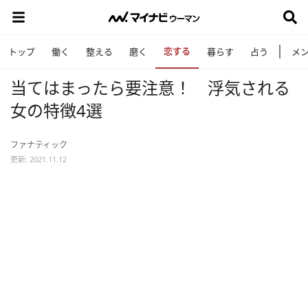
恋する
トップ
働く
整える
磨く
暮らす
占う
メ
当てはまったら要注意！ 浮気される
女の特徴4選
ファナティック
更新: 2021.11.12