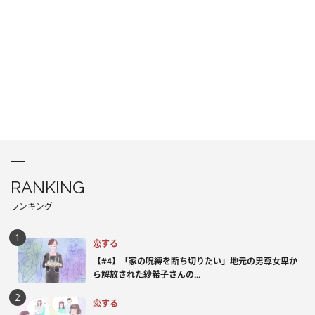
RANKING
ランキング
恋する
【#4】「家の呪縛を断ち切りたい」地元の男尊女卑か
ら解放された紗希子さんの...
恋する