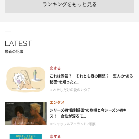
ランキングをもっと見る
LATEST
最新の記事
恋する
これは浮気？ それとも癖の問題？ 恋人の“ある
秘密”を知った2...
＃わたしだけの愛のカタチ
エンタメ
シリーズ初“強制帰国”の危機と今シーズン初キ
ス！ 女性が沼るモ...
＃シャッフルアイランド7考察
恋する