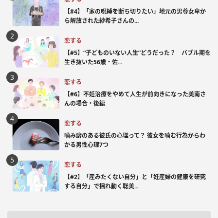
【#4】「家の呪縛を断ち切りたい」地元の男尊女卑か
ら解放された紗希子さんの...
恋する
【#5】“子どものいない人生”どうだった？ バブル期を
生き抜いた56歳・佐...
恋する
【#6】不妊治療をやめて人生が前向きになった美南さ
んの場合・後編
恋する
噛み癖のある彼氏の心理って？ 彼女を噛む行為からわ
かる男性心理7つ
恋する
【#2】「産みたくない自分」と「妊産婦の健康を研究
する自分」で揺れ動く聡美...