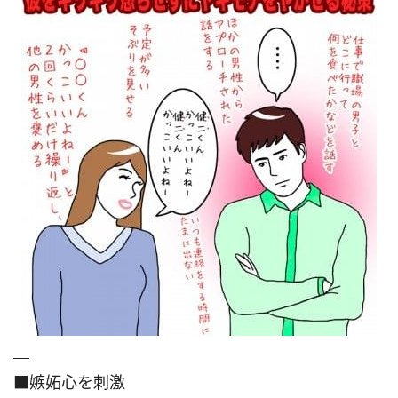
■嫉妬心を刺激