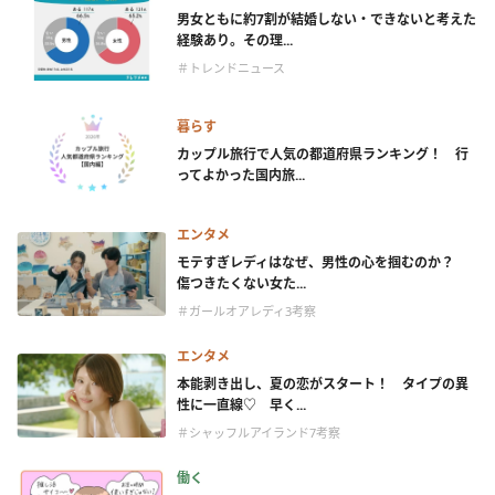
男女ともに約7割が結婚しない・できないと考えた
経験あり。その理...
＃トレンドニュース
暮らす
カップル旅行で人気の都道府県ランキング！ 行
ってよかった国内旅...
エンタメ
モテすぎレディはなぜ、男性の心を掴むのか？
傷つきたくない女た...
＃ガールオアレディ3考察
エンタメ
本能剥き出し、夏の恋がスタート！ タイプの異
性に一直線♡ 早く...
＃シャッフルアイランド7考察
働く