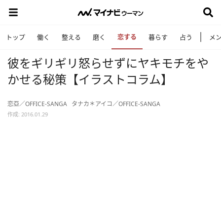
恋する
トップ
働く
整える
磨く
暮らす
占う
メ
彼をギリギリ怒らせずにヤキモチをや
かせる秘策【イラストコラム】
恋亞／OFFICE-SANGA
タナカ＊アイコ／OFFICE-SANGA
作成: 2016.01.29