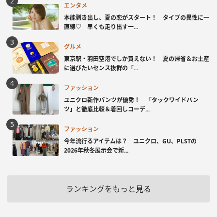
エンタメ
本能剥き出し、夏の恋がスタート！ タイプの異性に一
直線♡ 早くも走り出す一...
グルメ
東京駅・羽田空港でしか買えない！ 夏の帰省＆お土産
に選びたいセンス抜群の「...
ファッション
ユニクロ新作パンツが優秀！ 「タックワイドパン
ツ」と徹底比較＆着回しコーデ...
ファッション
今年流行るアイテムは？ ユニクロ、GU、PLSTの
2026年秋冬展示会で新...
ランキングをもっと見る