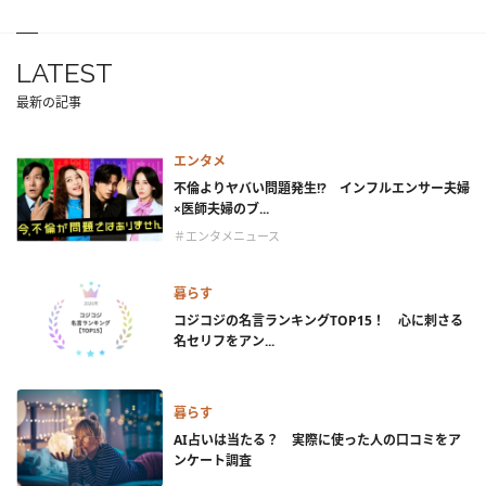
LATEST
最新の記事
エンタメ
不倫よりヤバい問題発生!? インフルエンサー夫婦
×医師夫婦のブ...
＃エンタメニュース
暮らす
コジコジの名言ランキングTOP15！ 心に刺さる
名セリフをアン...
暮らす
AI占いは当たる？ 実際に使った人の口コミをア
ンケート調査