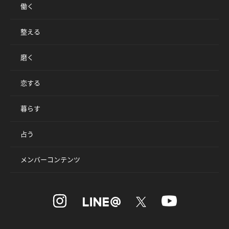
働く
整える
磨く
恋する
暮らす
占う
メンバーコンテンツ