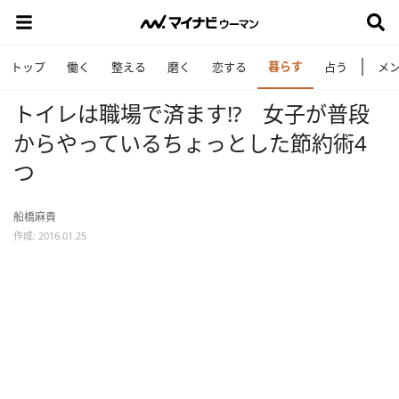
暮らす
トップ
働く
整える
磨く
恋する
占う
メ
トイレは職場で済ます!? 女子が普段
からやっているちょっとした節約術4
つ
船橋麻貴
作成: 2016.01.25