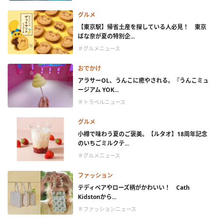
グルメ
【東京駅】帰省土産を探している人必見！ 東京
ばな奈が夏の特別企...
＃グルメニュース
おでかけ
アラサーOL、うんこに癒やされる。『うんこミュ
ージアム YOK...
＃トラベルニュース
グルメ
小樽で味わう夏のご褒美。【ルタオ】18周年記念
のいちごミルクテ...
＃グルメニュース
ファッション
テディベアやローズ柄がかわいい！ Cath
Kidstonから...
＃ファッションニュース