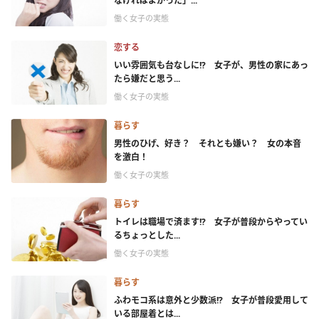
なければよかった」...
働く女子の実態
恋する
いい雰囲気も台なしに!? 女子が、男性の家にあっ
たら嫌だと思う...
働く女子の実態
暮らす
男性のひげ、好き？ それとも嫌い？ 女の本音
を激白！
働く女子の実態
暮らす
トイレは職場で済ます!? 女子が普段からやってい
るちょっとした...
働く女子の実態
暮らす
ふわモコ系は意外と少数派!? 女子が普段愛用して
いる部屋着とは...