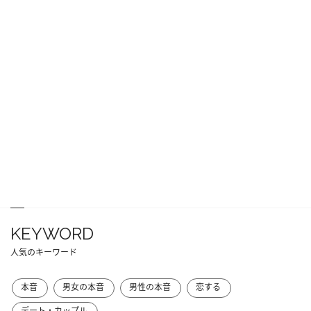
KEYWORD
人気のキーワード
本音
男女の本音
男性の本音
恋する
デート・カップル