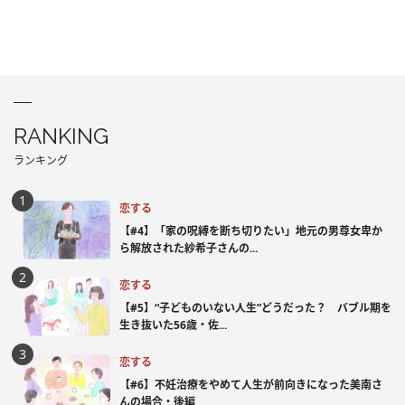
RANKING
ランキング
恋する
【#4】「家の呪縛を断ち切りたい」地元の男尊女卑か
ら解放された紗希子さんの...
恋する
【#5】“子どものいない人生”どうだった？ バブル期を
生き抜いた56歳・佐...
恋する
【#6】不妊治療をやめて人生が前向きになった美南さ
んの場合・後編