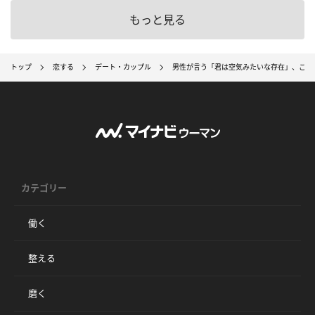
もっと見る
トップ
恋する
デート・カップル
男性が言う「君は空気みたいな存在」、これ
カテゴリー
働く
整える
磨く