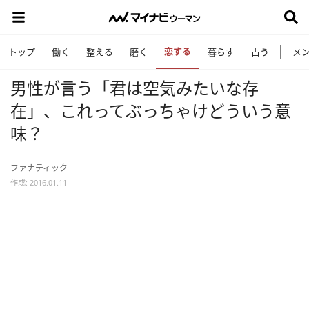
恋する
トップ
働く
整える
磨く
暮らす
占う
メ
男性が言う「君は空気みたいな存
在」、これってぶっちゃけどういう意
味？
ファナティック
作成: 2016.01.11