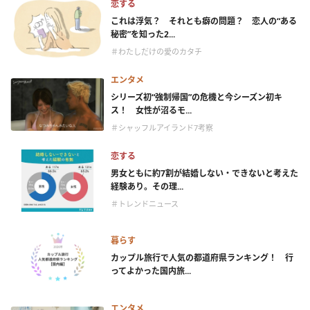
恋する
これは浮気？ それとも癖の問題？ 恋人の“ある
秘密”を知った2...
＃わたしだけの愛のカタチ
エンタメ
シリーズ初“強制帰国”の危機と今シーズン初キ
ス！ 女性が沼るモ...
＃シャッフルアイランド7考察
恋する
男女ともに約7割が結婚しない・できないと考えた
経験あり。その理...
＃トレンドニュース
暮らす
カップル旅行で人気の都道府県ランキング！ 行
ってよかった国内旅...
エンタメ