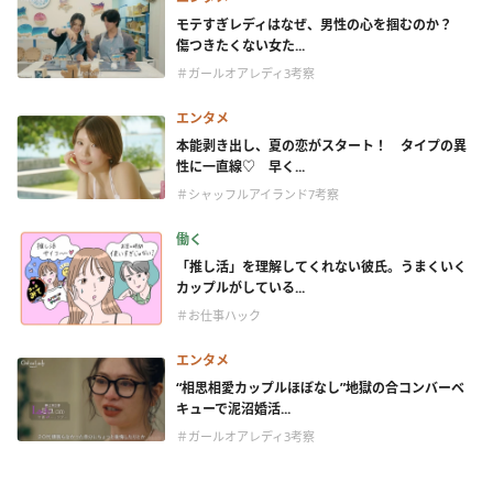
モテすぎレディはなぜ、男性の心を掴むのか？
傷つきたくない女た...
＃ガールオアレディ3考察
エンタメ
本能剥き出し、夏の恋がスタート！ タイプの異
性に一直線♡ 早く...
＃シャッフルアイランド7考察
働く
「推し活」を理解してくれない彼氏。うまくいく
カップルがしている...
＃お仕事ハック
エンタメ
“相思相愛カップルほぼなし”地獄の合コンバーベ
キューで泥沼婚活...
＃ガールオアレディ3考察