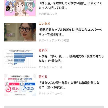
「推し活」を理解してくれない彼氏。うまくいく
カップルがしている...
＃お仕事ハック
エンタメ
“相思相愛カップルほぼなし”地獄の合コンバーベ
キューで泥沼婚活...
＃ガールオアレディ3考察
恋する
ムダ毛、匂い、肌……。独身男女の「異性の身だし
なみ」で“最もが...
＃トレンドニュース
恋する
「彼女いない歴＝年齢」の男性は結婚対象にな
る？ 20〜30代女...
＃トレンドニュース