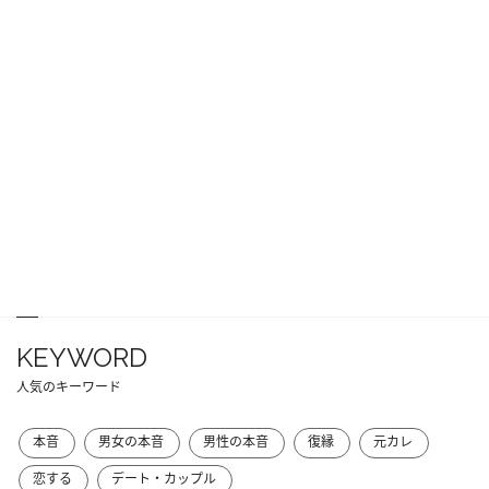
KEYWORD
人気のキーワード
本音
男女の本音
男性の本音
復縁
元カレ
恋する
デート・カップル