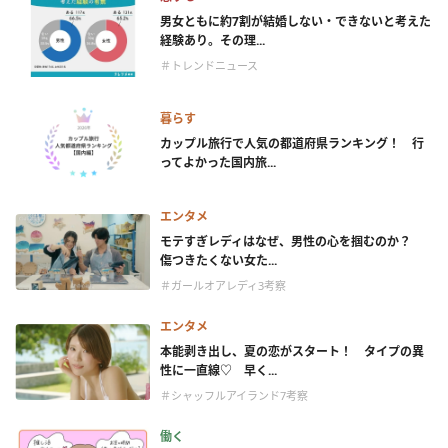
男女ともに約7割が結婚しない・できないと考えた
経験あり。その理...
＃トレンドニュース
暮らす
カップル旅行で人気の都道府県ランキング！ 行
ってよかった国内旅...
エンタメ
モテすぎレディはなぜ、男性の心を掴むのか？
傷つきたくない女た...
＃ガールオアレディ3考察
エンタメ
本能剥き出し、夏の恋がスタート！ タイプの異
性に一直線♡ 早く...
＃シャッフルアイランド7考察
働く