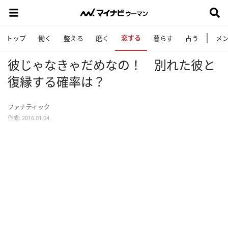
恋する
トップ
働く
整える
磨く
暮らす
占う
メ
彼じゃなきゃだめなの！ 別れた彼と
復縁する確率は？
ファナティック
作成: 2016.01.04