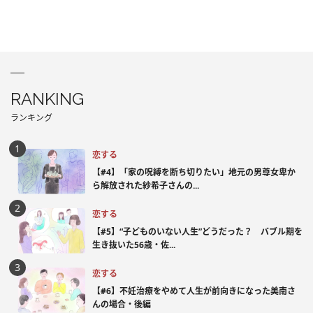
RANKING
ランキング
恋する
【#4】「家の呪縛を断ち切りたい」地元の男尊女卑か
ら解放された紗希子さんの...
恋する
【#5】“子どものいない人生”どうだった？ バブル期を
生き抜いた56歳・佐...
恋する
【#6】不妊治療をやめて人生が前向きになった美南さ
んの場合・後編