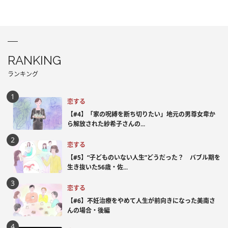
RANKING
ランキング
恋する
【#4】「家の呪縛を断ち切りたい」地元の男尊女卑か
ら解放された紗希子さんの...
恋する
【#5】“子どものいない人生”どうだった？ バブル期を
生き抜いた56歳・佐...
恋する
【#6】不妊治療をやめて人生が前向きになった美南さ
んの場合・後編