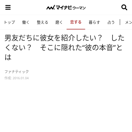
恋する
トップ
働く
整える
磨く
暮らす
占う
メ
男友だちに彼女を紹介したい？ した
くない？ そこに隠れた“彼の本音”と
は
ファナティック
作成: 2016.01.04