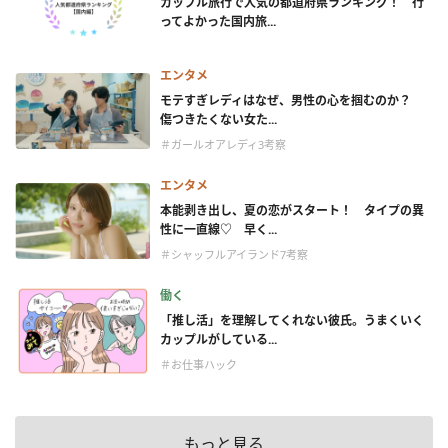
カップル旅行で人気の都道府県ランキング！ 行
ってよかった国内旅...
エンタメ
モテすぎレディはなぜ、男性の心を掴むのか？
傷つきたくない女た...
＃ガールオアレディ3考察
エンタメ
本能剥き出し、夏の恋がスタート！ タイプの異
性に一直線♡ 早く...
＃シャッフルアイランド7考察
働く
「推し活」を理解してくれない彼氏。うまくいく
カップルがしている...
＃お仕事ハック
もっと見る