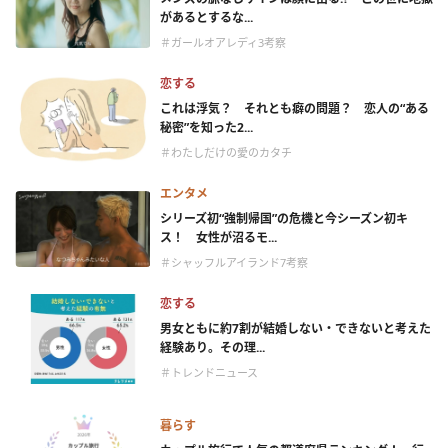
があるとするな...
＃ガールオアレディ3考察
恋する
これは浮気？ それとも癖の問題？ 恋人の“ある
秘密”を知った2...
＃わたしだけの愛のカタチ
エンタメ
シリーズ初“強制帰国”の危機と今シーズン初キ
ス！ 女性が沼るモ...
＃シャッフルアイランド7考察
恋する
男女ともに約7割が結婚しない・できないと考えた
経験あり。その理...
＃トレンドニュース
暮らす