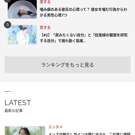
恋する
噛み癖のある彼氏の心理って？ 彼女を噛む行為からわ
かる男性心理7つ
恋する
【#2】「産みたくない自分」と「妊産婦の健康を研究
する自分」で揺れ動く聡美...
ランキングをもっと見る
LATEST
最新の記事
エンタメ
メンズの脈なしサインは顔に出る!? この世に地獄