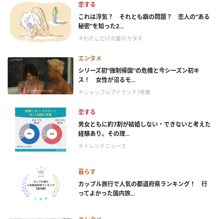
恋する
これは浮気？ それとも癖の問題？ 恋人の“ある
秘密”を知った2...
＃わたしだけの愛のカタチ
エンタメ
シリーズ初“強制帰国”の危機と今シーズン初キ
ス！ 女性が沼るモ...
＃シャッフルアイランド7考察
恋する
男女ともに約7割が結婚しない・できないと考えた
経験あり。その理...
＃トレンドニュース
暮らす
カップル旅行で人気の都道府県ランキング！ 行
ってよかった国内旅...