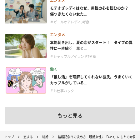
エンタメ
モテすぎレディはなぜ、男性の心を掴むのか？
傷つきたくない女た...
＃ガールオアレディ3考察
エンタメ
本能剥き出し、夏の恋がスタート！ タイプの異
性に一直線♡ 早く...
＃シャッフルアイランド7考察
働く
「推し活」を理解してくれない彼氏。うまくいく
カップルがしている...
＃お仕事ハック
もっと見る
トップ
恋する
結婚
結婚記念日の決め方 既婚女性に「いつ」にしたのか調査