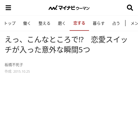
恋する
トップ
働く
整える
磨く
暮らす
占う
メ
えっ、こんなところで!? 恋愛スイッ
チが入った意外な瞬間5つ
板橋不死子
作成: 2015.10.25