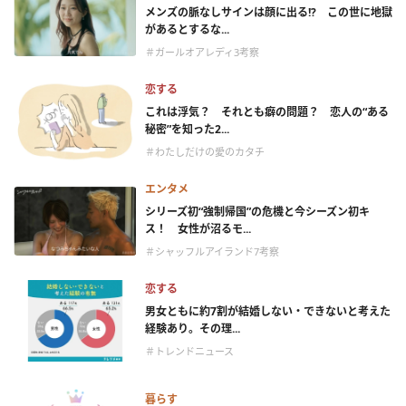
メンズの脈なしサインは顔に出る!? この世に地獄
があるとするな...
＃ガールオアレディ3考察
恋する
これは浮気？ それとも癖の問題？ 恋人の“ある
秘密”を知った2...
＃わたしだけの愛のカタチ
エンタメ
シリーズ初“強制帰国”の危機と今シーズン初キ
ス！ 女性が沼るモ...
＃シャッフルアイランド7考察
恋する
男女ともに約7割が結婚しない・できないと考えた
経験あり。その理...
＃トレンドニュース
暮らす