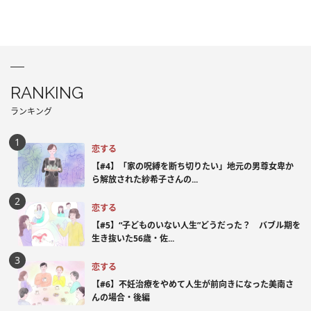
RANKING
ランキング
恋する
【#4】「家の呪縛を断ち切りたい」地元の男尊女卑か
ら解放された紗希子さんの...
恋する
【#5】“子どものいない人生”どうだった？ バブル期を
生き抜いた56歳・佐...
恋する
【#6】不妊治療をやめて人生が前向きになった美南さ
んの場合・後編