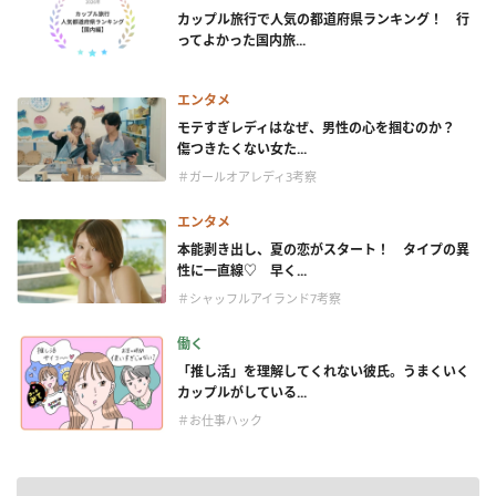
カップル旅行で人気の都道府県ランキング！ 行
ってよかった国内旅...
エンタメ
モテすぎレディはなぜ、男性の心を掴むのか？
傷つきたくない女た...
＃ガールオアレディ3考察
エンタメ
本能剥き出し、夏の恋がスタート！ タイプの異
性に一直線♡ 早く...
＃シャッフルアイランド7考察
働く
「推し活」を理解してくれない彼氏。うまくいく
カップルがしている...
＃お仕事ハック