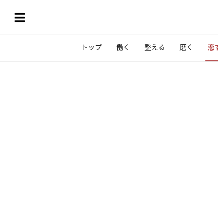
トップ
働く
整える
磨く
恋