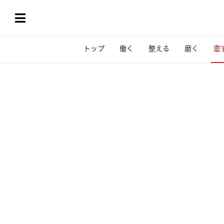
トップ
働く
整える
磨く
恋