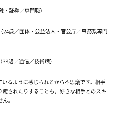
金融・証券／専門職）
（24歳／団体・公益法人・官公庁／事務系専門
38歳／通信／技術職）
ているように感じられるから不思議です。相手
り癒されたりすることも。好きな相手とのスキ
せん。