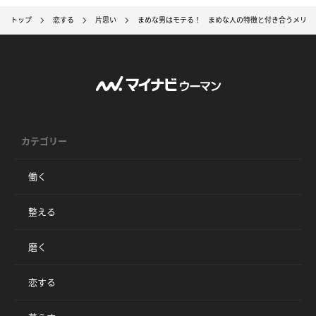
トップ
恋する
片思い
まめな男はモテる！ まめな人の特徴と付き合うメリッ
カテゴリー
働く
整える
磨く
恋する