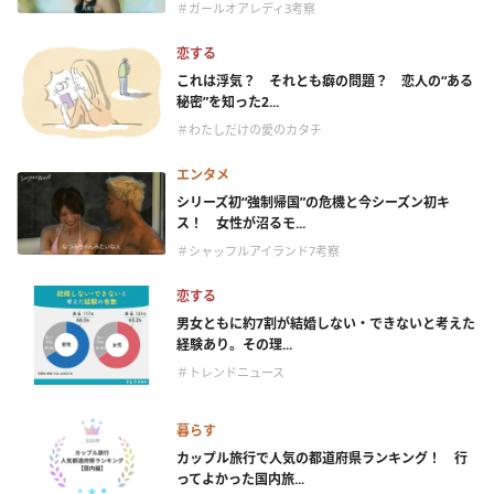
＃ガールオアレディ3考察
恋する
これは浮気？ それとも癖の問題？ 恋人の“ある
秘密”を知った2...
＃わたしだけの愛のカタチ
エンタメ
シリーズ初“強制帰国”の危機と今シーズン初キ
ス！ 女性が沼るモ...
＃シャッフルアイランド7考察
恋する
男女ともに約7割が結婚しない・できないと考えた
経験あり。その理...
＃トレンドニュース
暮らす
カップル旅行で人気の都道府県ランキング！ 行
ってよかった国内旅...