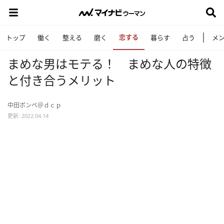
恋する
トップ
働く
整える
磨く
暮らす
占う
メ
まめな男はモテる！ まめな人の特徴
と付き合うメリット
中田ボンベ＠ｄｃｐ
更新: 2022.04.14