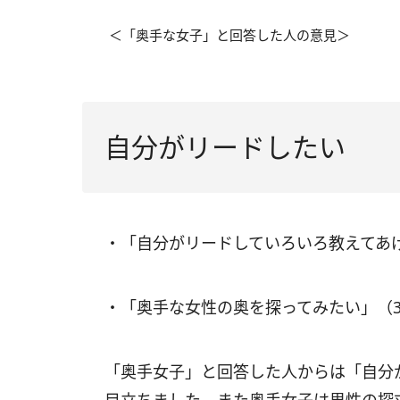
＜「奥手な女子」と回答した人の意見＞
自分がリードしたい
・「自分がリードしていろいろ教えてあ
・「奥手な女性の奥を探ってみたい」（3
「奥手女子」と回答した人からは「自分