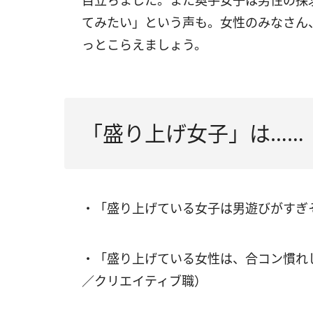
目立ちました。また奥手女子は男性の探
てみたい」という声も。女性のみなさん
っとこらえましょう。
「盛り上げ女子」は……
・「盛り上げている女子は男遊びがすぎ
・「盛り上げている女性は、合コン慣れ
／クリエイティブ職）