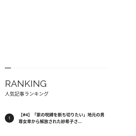
RANKING
人気記事ランキング
【#4】「家の呪縛を断ち切りたい」地元の男
尊女卑から解放された紗希子さ...