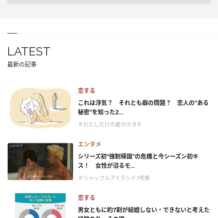
LATEST
最新の記事
恋する
これは浮気？ それとも癖の問題？ 恋人の“ある
秘密”を知った2...
＃わたしだけの愛のカタチ
エンタメ
シリーズ初“強制帰国”の危機と今シーズン初キ
ス！ 女性が沼るモ...
＃シャッフルアイランド7考察
恋する
男女ともに約7割が結婚しない・できないと考えた