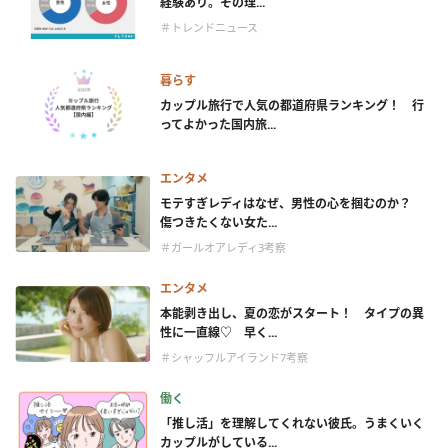
経験あり。その理...
＃トレンドニュース
暮らす
カップル旅行で人気の都道府県ランキング！ 行
ってよかった国内旅...
エンタメ
モテすぎレディはなぜ、男性の心を掴むのか？
傷つきたくない女た...
＃ガールオアレディ3考察
エンタメ
本能剥き出し、夏の恋がスタート！ タイプの異
性に一直線♡ 早く...
＃シャッフルアイランド7考察
働く
「推し活」を理解してくれない彼氏。うまくいく
カップルがしている...