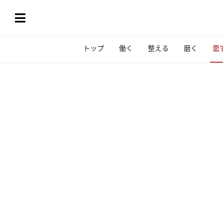
トップ
働く
整える
磨く
恋