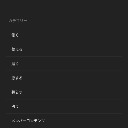
カテゴリー
働く
整える
磨く
恋する
暮らす
占う
メンバーコンテンツ