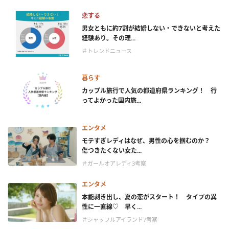
恋する
男女ともに約7割が結婚しない・できないと考えた
経験あり。その理...
＃トレンドニュース
暮らす
カップル旅行で人気の都道府県ランキング！ 行
ってよかった国内旅...
エンタメ
モテすぎレディはなぜ、男性の心を掴むのか？
傷つきたくない女た...
＃ガールオアレディ3考察
エンタメ
本能剥き出し、夏の恋がスタート！ タイプの異
性に一直線♡ 早く...
＃シャッフルアイランド7考察