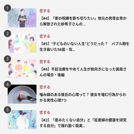
恋する
【#4】「家の呪縛を断ち切りたい」地元の男尊女卑か
ら解放された紗希子さんの...
恋する
【#5】“子どものいない人生”どうだった？ バブル期を
生き抜いた56歳・佐...
恋する
【#6】不妊治療をやめて人生が前向きになった美南さ
んの場合・後編
恋する
噛み癖のある彼氏の心理って？ 彼女を噛む行為からわ
かる男性心理7つ
恋する
【#2】「産みたくない自分」と「妊産婦の健康を研究
する自分」で揺れ動く聡美...