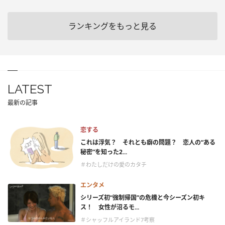
ランキングをもっと見る
LATEST
最新の記事
恋する
これは浮気？ それとも癖の問題？ 恋人の“ある
秘密”を知った2...
＃わたしだけの愛のカタチ
エンタメ
シリーズ初“強制帰国”の危機と今シーズン初キ
ス！ 女性が沼るモ...
＃シャッフルアイランド7考察