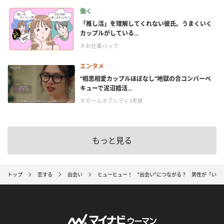
働く
「推し活」を理解してくれない彼氏。うまくいく
カップルがしている...
＃お仕事ハック
エンタメ
“相思相愛カップルほぼなし”地獄の合コンバーベ
キューで泥沼婚活...
＃ガールオアレディ3考察
もっと見る
トップ
恋する
出会い
ヒューヒュー！ “出会い”につながる？ 男性が「いい