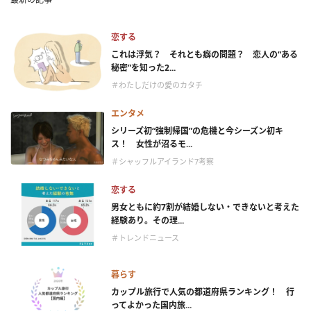
恋する
これは浮気？ それとも癖の問題？ 恋人の“ある
秘密”を知った2...
＃わたしだけの愛のカタチ
エンタメ
シリーズ初“強制帰国”の危機と今シーズン初キ
ス！ 女性が沼るモ...
＃シャッフルアイランド7考察
恋する
男女ともに約7割が結婚しない・できないと考えた
経験あり。その理...
＃トレンドニュース
暮らす
カップル旅行で人気の都道府県ランキング！ 行
ってよかった国内旅...