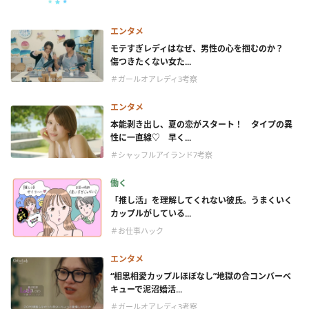
エンタメ
モテすぎレディはなぜ、男性の心を掴むのか？
傷つきたくない女た...
＃ガールオアレディ3考察
エンタメ
本能剥き出し、夏の恋がスタート！ タイプの異
性に一直線♡ 早く...
＃シャッフルアイランド7考察
働く
「推し活」を理解してくれない彼氏。うまくいく
カップルがしている...
＃お仕事ハック
エンタメ
“相思相愛カップルほぼなし”地獄の合コンバーベ
キューで泥沼婚活...
＃ガールオアレディ3考察