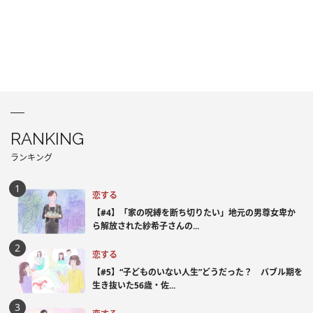
RANKING
ランキング
恋する
【#4】「家の呪縛を断ち切りたい」地元の男尊女卑か
ら解放された紗希子さんの...
恋する
【#5】“子どものいない人生”どうだった？ バブル期を
生き抜いた56歳・佐...