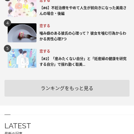
恋する
【#6】不妊治療をやめて人生が前向きになった美南さ
んの場合・後編
恋する
噛み癖のある彼氏の心理って？ 彼女を噛む行為からわ
かる男性心理7つ
恋する
【#2】「産みたくない自分」と「妊産婦の健康を研究
する自分」で揺れ動く聡美...
ランキングをもっと見る
LATEST
最新の記事