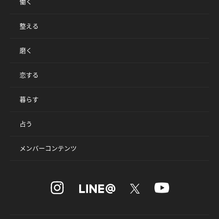
働く
整える
磨く
恋する
暮らす
占う
メンバーコンテンツ