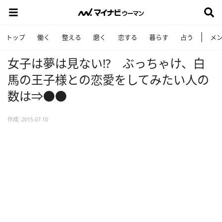
トップ
働く
整える
磨く
恋する
暮らす
占う
メ
女子は夢は見ない!? ぶっちゃけ、白
馬の王子様との恋愛をしてみたい人の
数は⇒●●
作成: 2015.07.10