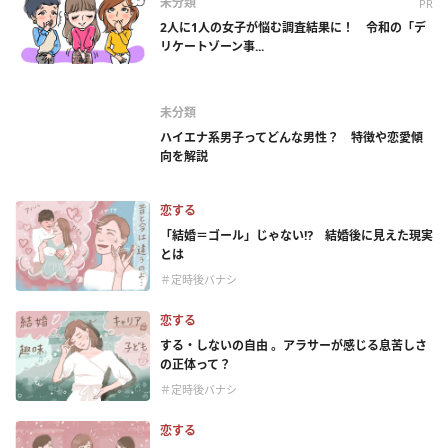
未分類
PR
2人に1人の女子が悩む調査結果に！ 令和の「デ
リケートゾーン事...
未分類
ハイエナ系男子ってどんな男性？ 特徴や恋愛傾
向を解説
恋する
「結婚＝ゴール」じゃない⁉ 結婚後に見えた現実
とは
＃定時後バナシ
恋する
する・しないの自由 。アラサーが感じる息苦しさ
の正体って？
＃定時後バナシ
恋する