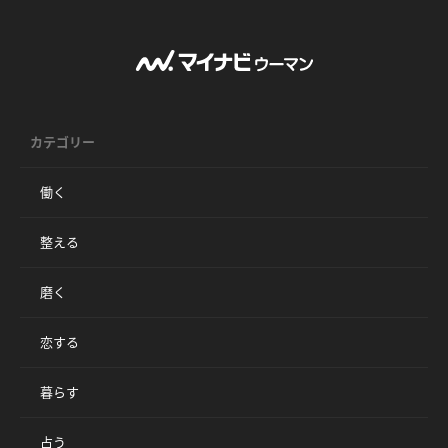
カテゴリー
働く
整える
磨く
恋する
暮らす
占う