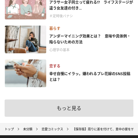
アラサー女子同士って疲れる⁉ ライフステージが
違う女友達の付き...
＃定時後バナシ
暮らす
アンダーマイニング効果とは？ 意味や具体例・
陥らないための方法
心理学の基本
恋する
幸せ自慢にイラッ。嫌われるプレ花嫁のSNS投稿
とは？
もっと見る
トップ
未分類
恋愛コミックス
【保存版】周りに差を付けて、意中の彼をゲッ