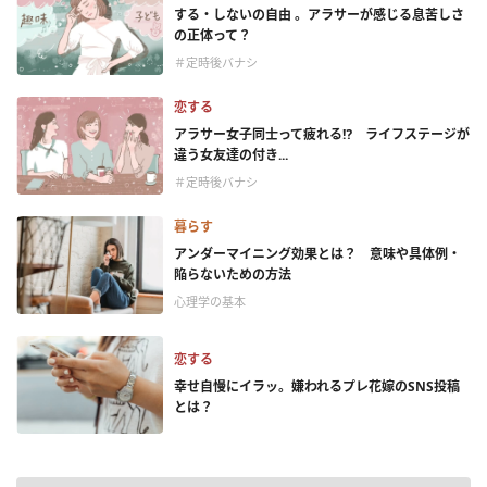
する・しないの自由 。アラサーが感じる息苦しさ
の正体って？
＃定時後バナシ
恋する
アラサー女子同士って疲れる⁉ ライフステージが
違う女友達の付き...
＃定時後バナシ
暮らす
アンダーマイニング効果とは？ 意味や具体例・
陥らないための方法
心理学の基本
恋する
幸せ自慢にイラッ。嫌われるプレ花嫁のSNS投稿
とは？