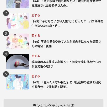
【#4】「家の呪縛を断ち切りたい」地元の男尊女卑か
ら解放された紗希子さんの...
恋する
【#5】“子どものいない人生”どうだった？ バブル期を
生き抜いた56歳・佐...
恋する
【#6】不妊治療をやめて人生が前向きになった美南さ
んの場合・後編
恋する
噛み癖のある彼氏の心理って？ 彼女を噛む行為からわ
かる男性心理7つ
恋する
【#2】「産みたくない自分」と「妊産婦の健康を研究
する自分」で揺れ動く聡美...
ランキングをもっと見る