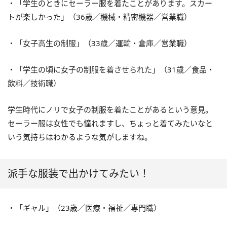
・「学生のときにセーラー服を着たことがあります。スカー
トが楽しかった」（36歳／機械・精密機器／営業職）
・「女子高生の制服」（33歳／運輸・倉庫／営業職）
・「学生の頃に女子の制服を着させられた」（31歳／食品・
飲料／技術職）
学生時代にノリで女子の制服を着たことがあるという意見。
セーラー服は女性でも憧れますし、ちょっと着てみたいなと
いう気持ちはわかるような気がしますね。
派手な服装で出かけてみたい！
・「ギャル」（23歳／医療・福祉／専門職）