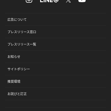
広告について
プレスリリース窓口
プレスリリース一覧
お知らせ
サイトポリシー
推奨環境
お詫びと訂正