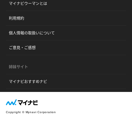
マイナビウーマンとは
利用規約
個人情報の取扱いについて
ご意見・ご感想
姉妹サイト
マイナビおすすめナビ
Copyright © Mynavi Corporation