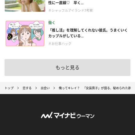
性に一直線♡ 早く...
＃シャッフルアイランド7考察
働く
「推し活」を理解してくれない彼氏。うまくいく
カップルがしている...
＃お仕事ハック
もっと見る
トップ
恋する
出会い
俺ってキレイ？ 「女装男子」が語る、秘められた欲望