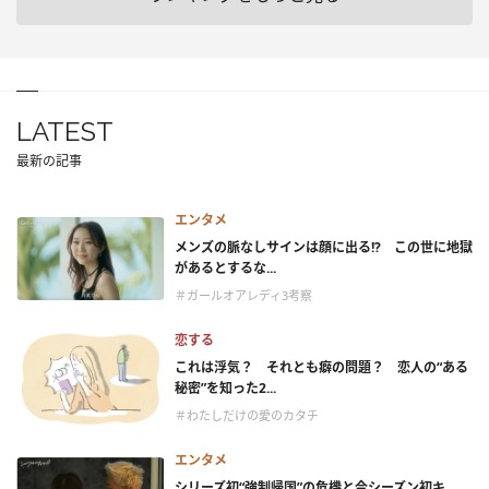
LATEST
最新の記事
エンタメ
メンズの脈なしサインは顔に出る!? この世に地獄
があるとするな...
＃ガールオアレディ3考察
恋する
これは浮気？ それとも癖の問題？ 恋人の“ある
秘密”を知った2...
＃わたしだけの愛のカタチ
エンタメ
シリーズ初“強制帰国”の危機と今シーズン初キ