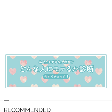
RECOMMENDED