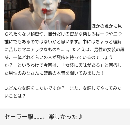
ほかの誰かに見
られたくない秘密や、自分だけの密かな楽しみは一つや二つ
誰にでもあるのではないかと思います。中にはちょっと理解
に苦しむマニアックなものも……。たとえば、男性の女装の趣
味、一体どれくらいの人が興味を持っているのでしょう
か？ というわけで今回は、「女装に興味がある」と回答し
た男性のみなさんに禁断の本音を聞いてみました！
Q.どんな女装をしたいですか？ また、女装してやってみた
いことは？
セーラー服……、楽しかった♪