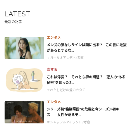
LATEST
最新の記事
エンタメ
メンズの脈なしサインは顔に出る!? この世に地獄
があるとするな...
＃ガールオアレディ3考察
恋する
これは浮気？ それとも癖の問題？ 恋人の“ある
秘密”を知った2...
＃わたしだけの愛のカタチ
エンタメ
シリーズ初“強制帰国”の危機と今シーズン初キ
ス！ 女性が沼るモ...
＃シャッフルアイランド7考察