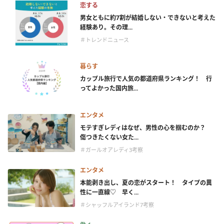
恋する
男女ともに約7割が結婚しない・できないと考えた
経験あり。その理...
＃トレンドニュース
暮らす
カップル旅行で人気の都道府県ランキング！ 行
ってよかった国内旅...
エンタメ
モテすぎレディはなぜ、男性の心を掴むのか？
傷つきたくない女た...
＃ガールオアレディ3考察
エンタメ
本能剥き出し、夏の恋がスタート！ タイプの異
性に一直線♡ 早く...
＃シャッフルアイランド7考察