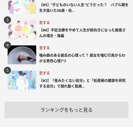
【#5】“子どものいない人生”どうだった？ バブル期を
生き抜いた56歳・佐...
恋する
【#6】不妊治療をやめて人生が前向きになった美南さ
んの場合・後編
恋する
噛み癖のある彼氏の心理って？ 彼女を噛む行為からわ
かる男性心理7つ
恋する
【#2】「産みたくない自分」と「妊産婦の健康を研究
する自分」で揺れ動く聡美...
ランキングをもっと見る