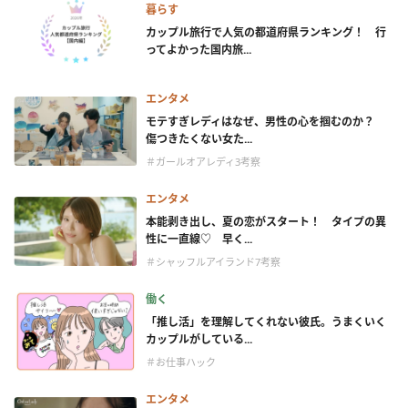
暮らす
カップル旅行で人気の都道府県ランキング！ 行
ってよかった国内旅...
エンタメ
モテすぎレディはなぜ、男性の心を掴むのか？
傷つきたくない女た...
＃ガールオアレディ3考察
エンタメ
本能剥き出し、夏の恋がスタート！ タイプの異
性に一直線♡ 早く...
＃シャッフルアイランド7考察
働く
「推し活」を理解してくれない彼氏。うまくいく
カップルがしている...
＃お仕事ハック
エンタメ