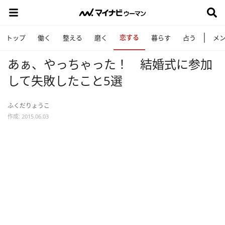
恋する
トップ
働く
整える
磨く
暮らす
占う
メ
あぁ、やっちゃった！ 結婚式に参加
して失敗したこと5選
ふくだりょうこ
作成: 2015.06.03