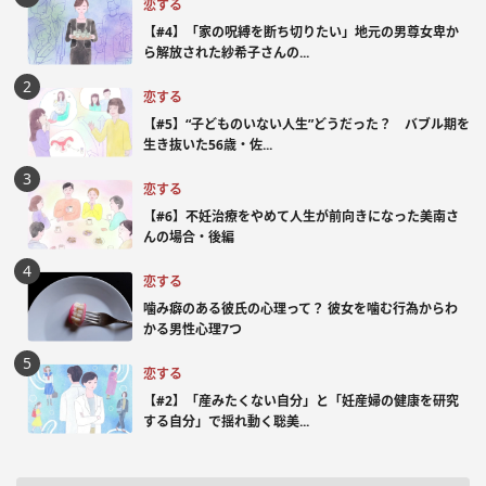
恋する
【#4】「家の呪縛を断ち切りたい」地元の男尊女卑か
ら解放された紗希子さんの...
恋する
【#5】“子どものいない人生”どうだった？ バブル期を
生き抜いた56歳・佐...
恋する
【#6】不妊治療をやめて人生が前向きになった美南さ
んの場合・後編
恋する
噛み癖のある彼氏の心理って？ 彼女を噛む行為からわ
かる男性心理7つ
恋する
【#2】「産みたくない自分」と「妊産婦の健康を研究
する自分」で揺れ動く聡美...