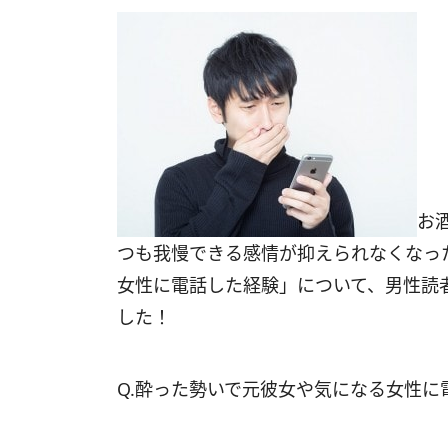
お
つも我慢できる感情が抑えられなくなっ
女性に電話した経験」について、男性読
した！
Q.酔った勢いで元彼女や気になる女性に