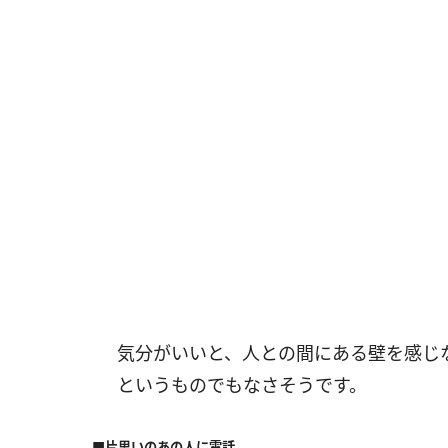
気分がいいと、人との間にある壁を感じ
というものでもなさそうです。
■片思いのあの人に電話