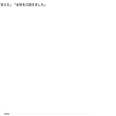
で甘えた」「女性を口説きました」