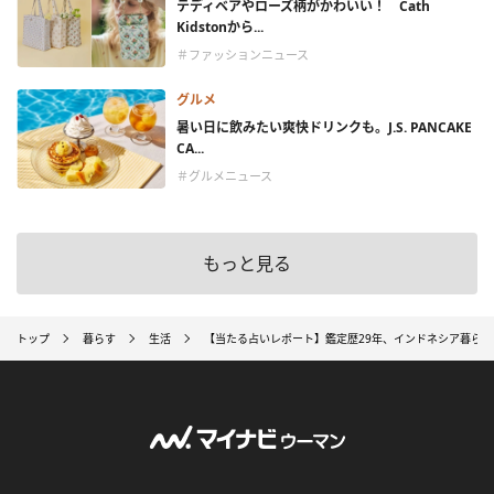
テディベアやローズ柄がかわいい！ Cath
Kidstonから...
＃ファッションニュース
グルメ
暑い日に飲みたい爽快ドリンクも。J.S. PANCAKE
CA...
＃グルメニュース
もっと見る
トップ
暮らす
生活
【当たる占いレポート】鑑定歴29年、インドネシア暮ら