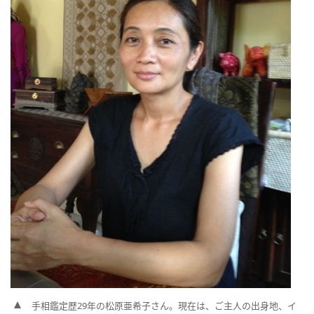
手相鑑定歴29年の松原亜希子さん。現在は、ご主人の出身地、イ