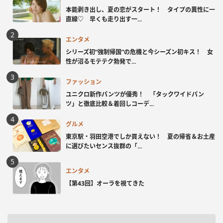
本能剥き出し、夏の恋がスタート！ タイプの異性に一
直線♡ 早くも走り出す一...
エンタメ
シリーズ初“強制帰国”の危機と今シーズン初キス！ 女
性が沼るモテテク勃発で...
ファッション
ユニクロ新作パンツが優秀！ 「タックワイドパン
ツ」と徹底比較＆着回しコーデ...
グルメ
東京駅・羽田空港でしか買えない！ 夏の帰省＆お土産
に選びたいセンス抜群の「...
エンタメ
【第43回】オーラを視てきた