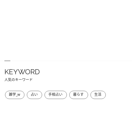
KEYWORD
人気のキーワード
雑学_w
占い
手相占い
暮らす
生活