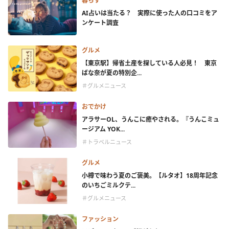
暮らす
AI占いは当たる？ 実際に使った人の口コミをア
ンケート調査
グルメ
【東京駅】帰省土産を探している人必見！ 東京
ばな奈が夏の特別企...
＃グルメニュース
おでかけ
アラサーOL、うんこに癒やされる。『うんこミュ
ージアム YOK...
＃トラベルニュース
グルメ
小樽で味わう夏のご褒美。【ルタオ】18周年記念
のいちごミルクテ...
＃グルメニュース
ファッション